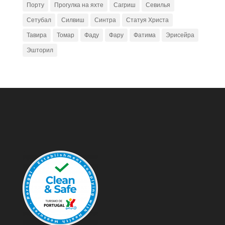
Порту
Прогулка на яхте
Сагриш
Севилья
Сетубал
Силвиш
Синтра
Статуя Христа
Тавира
Томар
Фаду
Фару
Фатима
Эрисейра
Эшторил