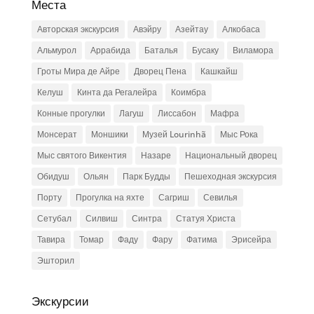
Места
Авторская экскурсия
Авэйру
Азейтау
Алкобаса
Альмурол
Аррабида
Баталья
Бусаку
Виламора
Гроты Мира де Айре
Дворец Пена
Кашкайш
Келуш
Кинта да Регалейра
Коимбра
Конные прогулки
Лагуш
Лиссабон
Мафра
Монсерат
Моншики
Музей Lourinhã
Мыс Рока
Мыс святого Викентия
Назаре
Национальный дворец
Обидуш
Ольян
Парк Будды
Пешеходная экскурсия
Порту
Прогулка на яхте
Сагриш
Севилья
Сетубал
Силвиш
Синтра
Статуя Христа
Тавира
Томар
Фаду
Фару
Фатима
Эрисейра
Эшторил
Экскурсии