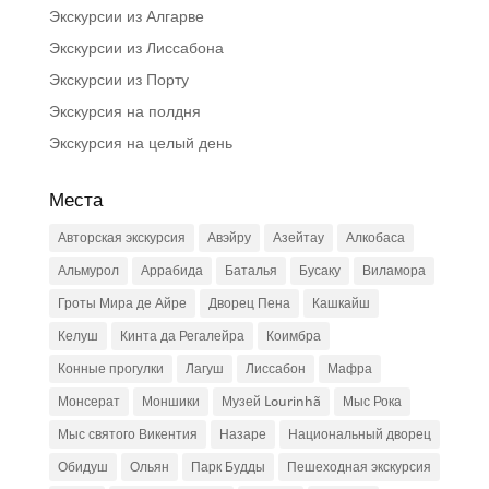
Экскурсии из Алгарве
Экскурсии из Лиссабона
Экскурсии из Порту
Экскурсия на полдня
Экскурсия на целый день
Места
Авторская экскурсия
Авэйру
Азейтау
Алкобаса
Альмурол
Аррабида
Баталья
Бусаку
Виламора
Гроты Мира де Айре
Дворец Пена
Кашкайш
Келуш
Кинта да Регалейра
Коимбра
Конные прогулки
Лагуш
Лиссабон
Мафра
Монсерат
Моншики
Музей Lourinhã
Мыс Рока
Мыс святого Викентия
Назаре
Национальный дворец
Обидуш
Ольян
Парк Будды
Пешеходная экскурсия