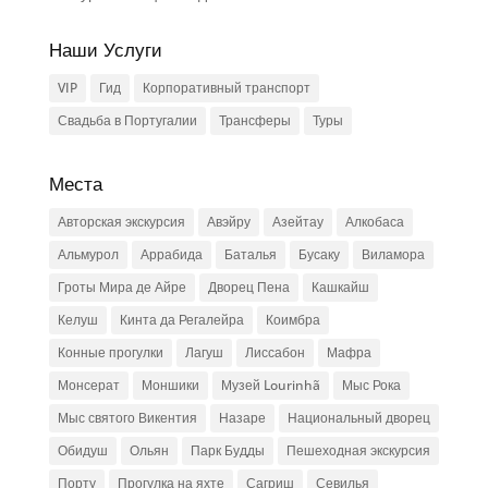
Наши Услуги
VIP
Гид
Корпоративный транспорт
Свадьба в Португалии
Трансферы
Туры
Места
Авторская экскурсия
Авэйру
Азейтау
Алкобаса
Альмурол
Аррабида
Баталья
Бусаку
Виламора
Гроты Мира де Айре
Дворец Пена
Кашкайш
Келуш
Кинта да Регалейра
Коимбра
Конные прогулки
Лагуш
Лиссабон
Мафра
Монсерат
Моншики
Музей Lourinhã
Мыс Рока
Мыс святого Викентия
Назаре
Национальный дворец
Обидуш
Ольян
Парк Будды
Пешеходная экскурсия
Порту
Прогулка на яхте
Сагриш
Севилья