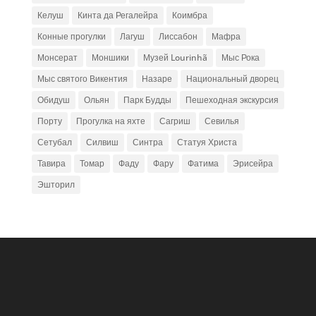
Келуш
Кинта да Регалейра
Коимбра
Конные прогулки
Лагуш
Лиссабон
Мафра
Монсерат
Моншики
Музей Lourinhã
Мыс Рока
Мыс святого Викентия
Назаре
Национальный дворец
Обидуш
Ольян
Парк Будды
Пешеходная экскурсия
Порту
Прогулка на яхте
Сагриш
Севилья
Сетубал
Силвиш
Синтра
Статуя Христа
Тавира
Томар
Фаду
Фару
Фатима
Эрисейра
Эшторил