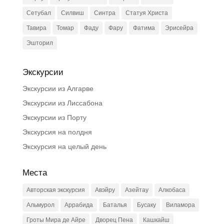
Сетубал
Силвиш
Синтра
Статуя Христа
Тавира
Томар
Фаду
Фару
Фатима
Эрисейра
Эшторил
Экскурсии
Экскурсии из Алгарве
Экскурсии из Лиссабона
Экскурсии из Порту
Экскурсия на полдня
Экскурсия на целый день
Места
Авторская экскурсия
Авэйру
Азейтау
Алкобаса
Альмурол
Аррабида
Баталья
Бусаку
Виламора
Гроты Мира де Айре
Дворец Пена
Кашкайш