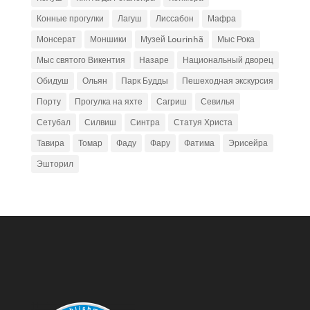
Конные прогулки
Лагуш
Лиссабон
Мафра
Монсерат
Моншики
Музей Lourinhã
Мыс Рока
Мыс святого Викентия
Назаре
Национальный дворец
Обидуш
Ольян
Парк Будды
Пешеходная экскурсия
Порту
Прогулка на яхте
Сагриш
Севилья
Сетубал
Силвиш
Синтра
Статуя Христа
Тавира
Томар
Фаду
Фару
Фатима
Эрисейра
Эшторил