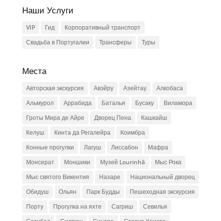
Наши Услуги
VIP
Гид
Корпоративный транспорт
Свадьба в Португалии
Трансферы
Туры
Места
Авторская экскурсия
Авэйру
Азейтау
Алкобаса
Альмурол
Аррабида
Баталья
Бусаку
Виламора
Гроты Мира де Айре
Дворец Пена
Кашкайш
Келуш
Кинта да Регалейра
Коимбра
Конные прогулки
Лагуш
Лиссабон
Мафра
Монсерат
Моншики
Музей Lourinhã
Мыс Рока
Мыс святого Викентия
Назаре
Национальный дворец
Обидуш
Ольян
Парк Будды
Пешеходная экскурсия
Порту
Прогулка на яхте
Сагриш
Севилья