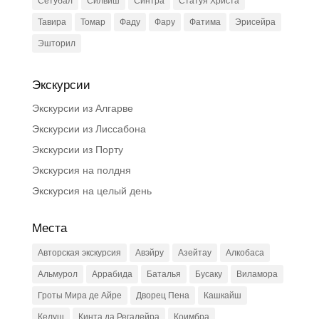
Сетубал
Силвиш
Синтра
Статуя Христа
Тавира
Томар
Фаду
Фару
Фатима
Эрисейра
Эшторил
Экскурсии
Экскурсии из Алгарве
Экскурсии из Лиссабона
Экскурсии из Порту
Экскурсия на полдня
Экскурсия на целый день
Места
Авторская экскурсия
Авэйру
Азейтау
Алкобаса
Альмурол
Аррабида
Баталья
Бусаку
Виламора
Гроты Мира де Айре
Дворец Пена
Кашкайш
Келуш
Кинта да Регалейра
Коимбра