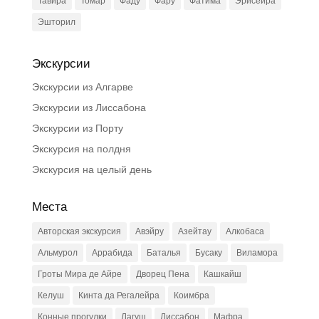
Тавира
Томар
Фаду
Фару
Фатима
Эрисейра
Эшторил
Экскурсии
Экскурсии из Алгарве
Экскурсии из Лиссабона
Экскурсии из Порту
Экскурсия на полдня
Экскурсия на целый день
Места
Авторская экскурсия
Авэйру
Азейтау
Алкобаса
Альмурол
Аррабида
Баталья
Бусаку
Виламора
Гроты Мира де Айре
Дворец Пена
Кашкайш
Келуш
Кинта да Регалейра
Коимбра
Конные прогулки
Лагуш
Лиссабон
Мафра