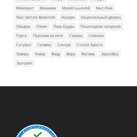
Монсерат
Моншики
Музей Lourinhã
Мыс Рока
Мыс святого Викентия
Назаре
Национальный дворец
Обидуш
Ольян
Парк Будды
Пешеходная экскурсия
Порту
Прогулка на яхте
Сагриш
Севилья
Сетубал
Силвиш
Синтра
Статуя Христа
Тавира
Томар
Фаду
Фару
Фатима
Эрисейра
Эшторил