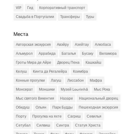
VIP
Гид
Корпоративный транспорт
Свадьба в Португалии
Трансферы
Туры
Места
Авторская экскурсия
Авэйру
Азейтау
Алкобаса
Альмурол
Аррабида
Баталья
Бусаку
Виламора
Гроты Мира де Айре
Дворец Пена
Кашкайш
Келуш
Кинта да Регалейра
Коимбра
Конные прогулки
Лагуш
Лиссабон
Мафра
Монсерат
Моншики
Музей Lourinhã
Мыс Рока
Мыс святого Викентия
Назаре
Национальный дворец
Обидуш
Ольян
Парк Будды
Пешеходная экскурсия
Порту
Прогулка на яхте
Сагриш
Севилья
Сетубал
Силвиш
Синтра
Статуя Христа