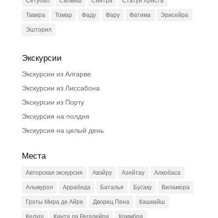
Сетубал
Силвиш
Синтра
Статуя Христа
Тавира
Томар
Фаду
Фару
Фатима
Эрисейра
Эшторил
Экскурсии
Экскурсии из Алгарве
Экскурсии из Лиссабона
Экскурсии из Порту
Экскурсия на полдня
Экскурсия на целый день
Места
Авторская экскурсия
Авэйру
Азейтау
Алкобаса
Альмурол
Аррабида
Баталья
Бусаку
Виламора
Гроты Мира де Айре
Дворец Пена
Кашкайш
Келуш
Кинта да Регалейра
Коимбра