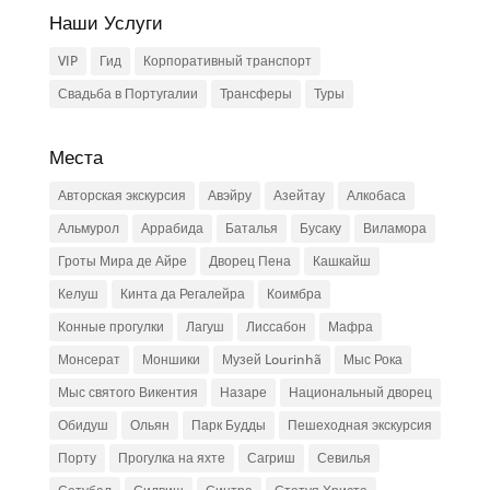
Наши Услуги
VIP
Гид
Корпоративный транспорт
Свадьба в Португалии
Трансферы
Туры
Места
Авторская экскурсия
Авэйру
Азейтау
Алкобаса
Альмурол
Аррабида
Баталья
Бусаку
Виламора
Гроты Мира де Айре
Дворец Пена
Кашкайш
Келуш
Кинта да Регалейра
Коимбра
Конные прогулки
Лагуш
Лиссабон
Мафра
Монсерат
Моншики
Музей Lourinhã
Мыс Рока
Мыс святого Викентия
Назаре
Национальный дворец
Обидуш
Ольян
Парк Будды
Пешеходная экскурсия
Порту
Прогулка на яхте
Сагриш
Севилья