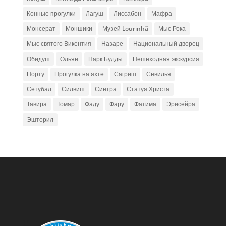
Конные прогулки
Лагуш
Лиссабон
Мафра
Монсерат
Моншики
Музей Lourinhã
Мыс Рока
Мыс святого Викентия
Назаре
Национальный дворец
Обидуш
Ольян
Парк Будды
Пешеходная экскурсия
Порту
Прогулка на яхте
Сагриш
Севилья
Сетубал
Силвиш
Синтра
Статуя Христа
Тавира
Томар
Фаду
Фару
Фатима
Эрисейра
Эшторил