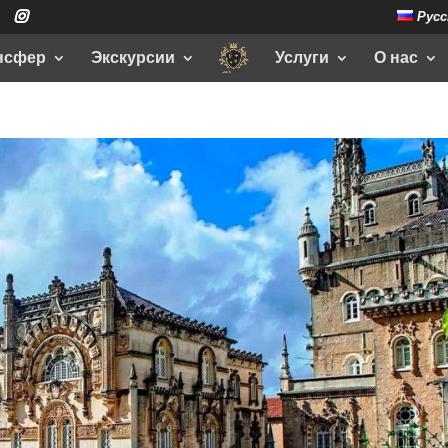
Русс
нсфер
Экскурсии
Услуги
О нас