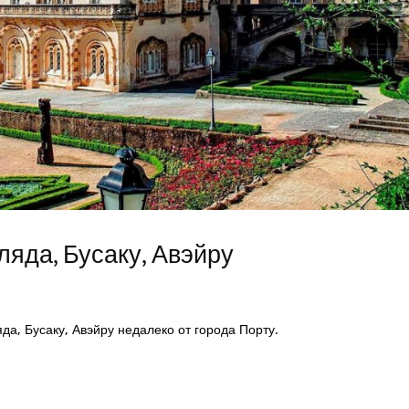
яда, Бусаку, Авэйру
а, Бусаку, Авэйру недалеко от города Порту.