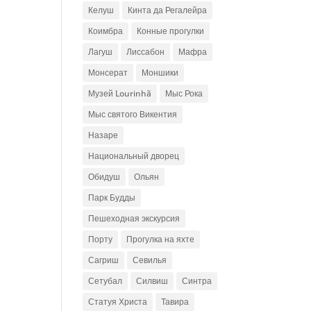
Келуш
Кинта да Регалейра
Коимбра
Конные прогулки
Лагуш
Лиссабон
Мафра
Монсерат
Моншики
Музей Lourinhã
Мыс Рока
Мыс святого Викентия
Назаре
Национальный дворец
Обидуш
Ольян
Парк Будды
Пешеходная экскурсия
Порту
Прогулка на яхте
Сагриш
Севилья
Сетубал
Силвиш
Синтра
Статуя Христа
Тавира