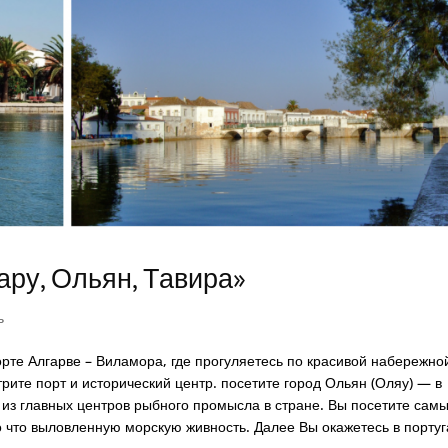
ару, Ольян, Тавира»
ь
те Алгарве – Виламора, где прогуляетесь по красивой набережно
рите порт и исторический центр. посетите город Ольян (Оляу) — в
из главных центров рыбного промысла в стране. Вы посетите сам
о что выловленную морскую живность. Далее Вы окажетесь в порту