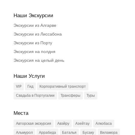
Наши Экскурсии
Экскурсии из Алгарве
Экскурсии из Лиссабона
Экскурсии из Порту
Экскурсия на полдня
Экскурсия на целый день
Наши Услуги
VIP
Гид
Корпоративный транспорт
Свадьба в Португалии
Трансферы
Туры
Места
Авторская экскурсия
Авэйру
Азейтау
Алкобаса
Альмурол
Аррабида
Баталья
Бусаку
Виламора