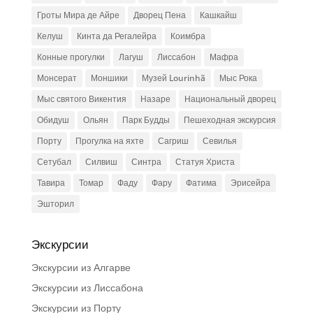
Гроты Мира де Айре
Дворец Пена
Кашкайш
Келуш
Кинта да Регалейра
Коимбра
Конные прогулки
Лагуш
Лиссабон
Мафра
Монсерат
Моншики
Музей Lourinhã
Мыс Рока
Мыс святого Викентия
Назаре
Национальный дворец
Обидуш
Ольян
Парк Будды
Пешеходная экскурсия
Порту
Прогулка на яхте
Сагриш
Севилья
Сетубал
Силвиш
Синтра
Статуя Христа
Тавира
Томар
Фаду
Фару
Фатима
Эрисейра
Эшторил
Экскурсии
Экскурсии из Алгарве
Экскурсии из Лиссабона
Экскурсии из Порту