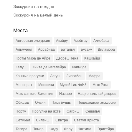
Экскурсия на полдня
Экскурсия на целый день
Места
Авторская экскурсия
Авэйру
Азейтау
Алкобаса
Альмурол
Аррабида
Баталья
Бусаку
Виламора
Гроты Мира де Айре
Дворец Пена
Кашкайш
Келуш
Кинта да Регалейра
Коимбра
Конные прогулки
Лагуш
Лиссабон
Мафра
Монсерат
Моншики
Музей Lourinhã
Мыс Рока
Мыс святого Викентия
Назаре
Национальный дворец
Обидуш
Ольян
Парк Будды
Пешеходная экскурсия
Порту
Прогулка на яхте
Сагриш
Севилья
Сетубал
Силвиш
Синтра
Статуя Христа
Тавира
Томар
Фаду
Фару
Фатима
Эрисейра