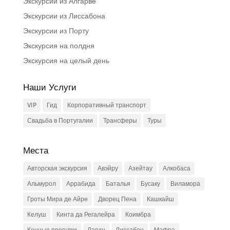
Экскурсии из Алгарве
Экскурсии из Лиссабона
Экскурсии из Порту
Экскурсия на полдня
Экскурсия на целый день
Наши Услуги
VIP
Гид
Корпоративный транспорт
Свадьба в Португалии
Трансферы
Туры
Места
Авторская экскурсия
Авэйру
Азейтау
Алкобаса
Альмурол
Аррабида
Баталья
Бусаку
Виламора
Гроты Мира де Айре
Дворец Пена
Кашкайш
Келуш
Кинта да Регалейра
Коимбра
Конные прогулки
Лагуш
Лиссабон
Мафра