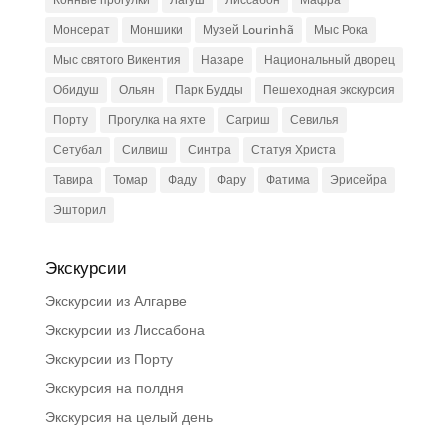
Монсерат
Моншики
Музей Lourinhã
Мыс Рока
Мыс святого Викентия
Назаре
Национальный дворец
Обидуш
Ольян
Парк Будды
Пешеходная экскурсия
Порту
Прогулка на яхте
Сагриш
Севилья
Сетубал
Силвиш
Синтра
Статуя Христа
Тавира
Томар
Фаду
Фару
Фатима
Эрисейра
Эшторил
Экскурсии
Экскурсии из Алгарве
Экскурсии из Лиссабона
Экскурсии из Порту
Экскурсия на полдня
Экскурсия на целый день