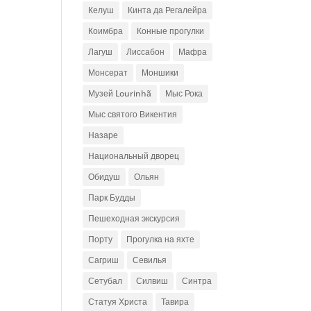
Келуш
Кинта да Регалейра
Коимбра
Конные прогулки
Лагуш
Лиссабон
Мафра
Монсерат
Моншики
Музей Lourinhã
Мыс Рока
Мыс святого Викентия
Назаре
Национальный дворец
Обидуш
Ольян
Парк Будды
Пешеходная экскурсия
Порту
Прогулка на яхте
Сагриш
Севилья
Сетубал
Силвиш
Синтра
Статуя Христа
Тавира