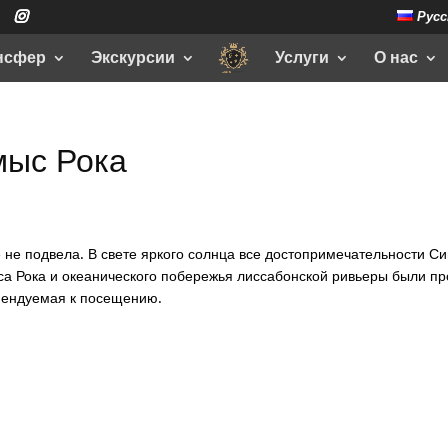
Русс
нсфер
Экскурсии
Услуги
О нас
мыс Рока
е не подвела. В свете яркого солнца все достопримечательности С
са Рока и океанического побережья лиссабонской ривьеры были пр
омендуемая к посещению.