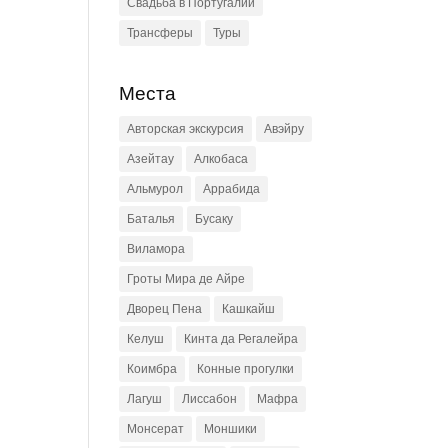
Свадьба в Португалии
Трансферы
Туры
Места
Авторская экскурсия
Авэйру
Азейтау
Алкобаса
Альмурол
Аррабида
Баталья
Бусаку
Виламора
Гроты Мира де Айре
Дворец Пена
Кашкайш
Келуш
Кинта да Регалейра
Коимбра
Конные прогулки
Лагуш
Лиссабон
Мафра
Монсерат
Моншики