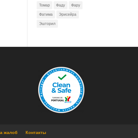
Томар
Фаду
Фару
Фатима
Эрисейра
Эшторил
га жалоб
Контакты