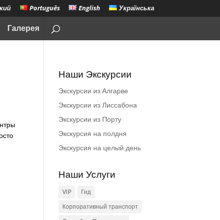
кий
Português
English
Українська
Галерея
Наши Экскурсии
Экскурсии из Алгарве
Экскурсии из Лиссабона
Экскурсии из Порту
интры
Экскурсия на полдня
осто
Экскурсия на целый день
Наши Услуги
VIP
Гид
Корпоративный транспорт