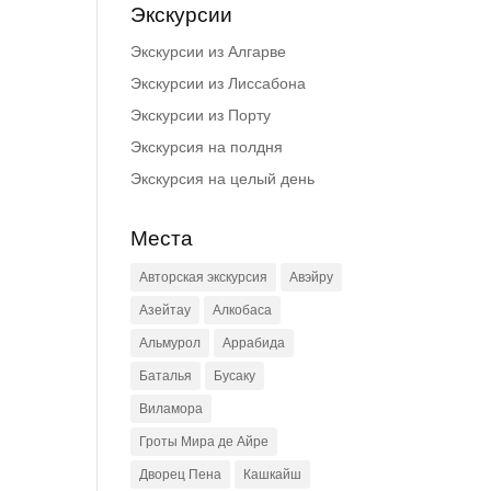
Экскурсии
Экскурсии из Алгарве
Экскурсии из Лиссабона
Экскурсии из Порту
Экскурсия на полдня
Экскурсия на целый день
Места
Авторская экскурсия
Авэйру
Азейтау
Алкобаса
Альмурол
Аррабида
Баталья
Бусаку
Виламора
Гроты Мира де Айре
Дворец Пена
Кашкайш