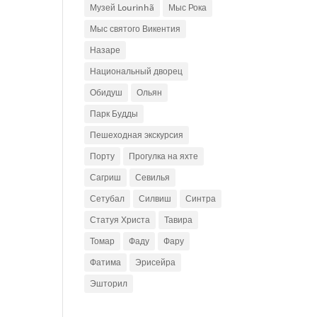
Музей Lourinhã
Мыс Рока
Мыс святого Викентия
Назаре
Национальный дворец
Обидуш
Ольян
Парк Будды
Пешеходная экскурсия
Порту
Прогулка на яхте
Сагриш
Севилья
Сетубал
Силвиш
Синтра
Статуя Христа
Тавира
Томар
Фаду
Фару
Фатима
Эрисейра
Эшторил