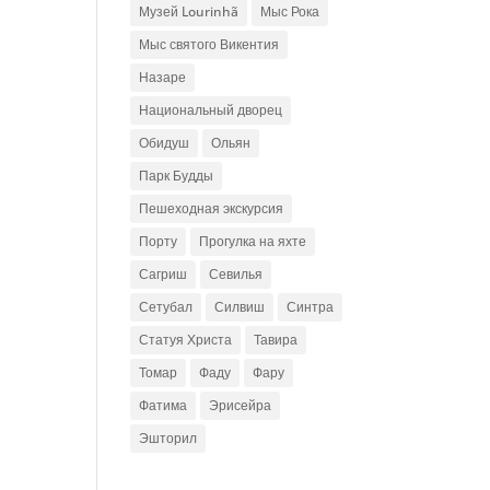
Музей Lourinhã
Мыс Рока
Мыс святого Викентия
Назаре
Национальный дворец
Обидуш
Ольян
Парк Будды
Пешеходная экскурсия
Порту
Прогулка на яхте
Сагриш
Севилья
Сетубал
Силвиш
Синтра
Статуя Христа
Тавира
Томар
Фаду
Фару
Фатима
Эрисейра
Эшторил