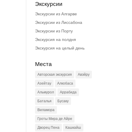
Экскурсии
Экскурсии из Алгарве
Экскурсии из Лиссабона
Экскурсии из Порту
Экскурсия на полдня
Экскурсия на целый день
Места
Авторская экскурсия
Авэйру
Азейтау
Алкобаса
Альмурол
Аррабида
Баталья
Бусаку
Виламора
Гроты Мира де Айре
Дворец Пена
Кашкайш