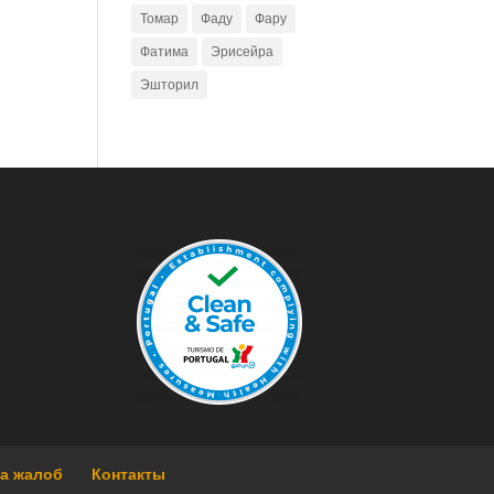
Томар
Фаду
Фару
Фатима
Эрисейра
Эшторил
га жалоб
Контакты