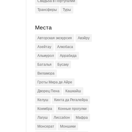
Свадьба в Португалии
Трансферы
Туры
Места
Авторская экскурсия
Авэйру
Азейтау
Алкобаса
Альмурол
Аррабида
Баталья
Бусаку
Виламора
Гроты Мира де Айре
Дворец Пена
Кашкайш
Келуш
Кинта да Регалейра
Коимбра
Конные прогулки
Лагуш
Лиссабон
Мафра
Монсерат
Моншики