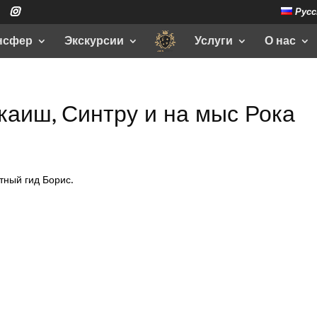
Русс
нсфер
Экскурсии
Услуги
О нас
каиш, Синтру и на мыс Рока
тный гид Борис.