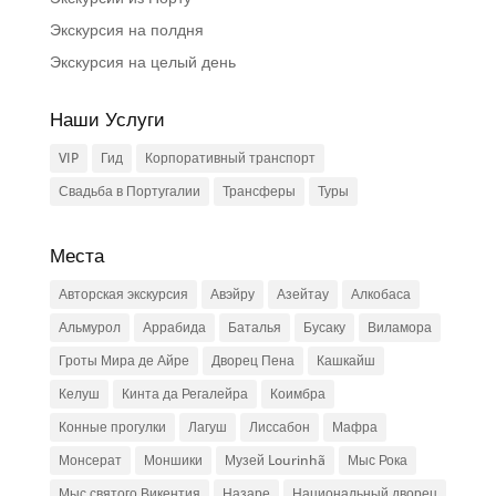
Экскурсия на полдня
Экскурсия на целый день
Наши Услуги
VIP
Гид
Корпоративный транспорт
Свадьба в Португалии
Трансферы
Туры
Места
Авторская экскурсия
Авэйру
Азейтау
Алкобаса
Альмурол
Аррабида
Баталья
Бусаку
Виламора
Гроты Мира де Айре
Дворец Пена
Кашкайш
Келуш
Кинта да Регалейра
Коимбра
Конные прогулки
Лагуш
Лиссабон
Мафра
Монсерат
Моншики
Музей Lourinhã
Мыс Рока
Мыс святого Викентия
Назаре
Национальный дворец