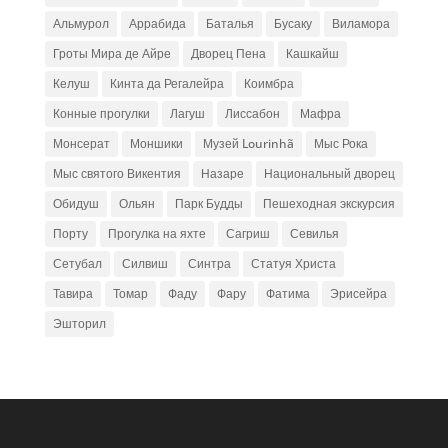
Альмурол
Аррабида
Баталья
Бусаку
Виламора
Гроты Мира де Айре
Дворец Пена
Кашкайш
Келуш
Кинта да Регалейра
Коимбра
Конные прогулки
Лагуш
Лиссабон
Мафра
Монсерат
Моншики
Музей Lourinhã
Мыс Рока
Мыс святого Викентия
Назаре
Национальный дворец
Обидуш
Ольян
Парк Будды
Пешеходная экскурсия
Порту
Прогулка на яхте
Сагриш
Севилья
Сетубал
Силвиш
Синтра
Статуя Христа
Тавира
Томар
Фаду
Фару
Фатима
Эрисейра
Эшторил