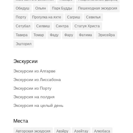
Обидуш
Ольян
Парк Будды
Пешеходная экскурсия
Порту
Прогулка на яхте
Сагриш
Севилья
Сетубал
Силвиш
Синтра
Статуя Христа
Тавира
Томар
Фаду
Фару
Фатима
Эрисейра
Эшторил
Экскурсии
Экскурсии из Алгарве
Экскурсии из Лиссабона
Экскурсии из Порту
Экскурсия на полдня
Экскурсия на целый день
Места
Авторская экскурсия
Авэйру
Азейтау
Алкобаса