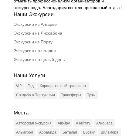
отметить профессионализм организаторов и
экскурсовода. Благодарим всех за прекрасный отдых!
Наши Экскурсии
Экскурсии из Алгарве
Экскурсии из Лиссабона
Экскурсии из Порту
Экскурсия на полдня
Экскурсия на целый день
Наши Услуги
VIP
Гид
Корпоративный транспорт
Свадьба в Португалии
Трансферы
Туры
Места
Авторская экскурсия
Авэйру
Азейтау
Алкобаса
Альмурол
Аррабида
Баталья
Бусаку
Виламора