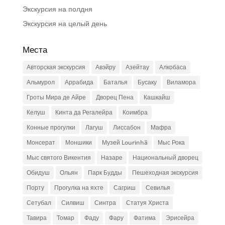
Экскурсия на полдня
Экскурсия на целый день
Места
Авторская экскурсия
Авэйру
Азейтау
Алкобаса
Альмурол
Аррабида
Баталья
Бусаку
Виламора
Гроты Мира де Айре
Дворец Пена
Кашкайш
Келуш
Кинта да Регалейра
Коимбра
Конные прогулки
Лагуш
Лиссабон
Мафра
Монсерат
Моншики
Музей Lourinhã
Мыс Рока
Мыс святого Викентия
Назаре
Национальный дворец
Обидуш
Ольян
Парк Будды
Пешеходная экскурсия
Порту
Прогулка на яхте
Сагриш
Севилья
Сетубал
Силвиш
Синтра
Статуя Христа
Тавира
Томар
Фаду
Фару
Фатима
Эрисейра