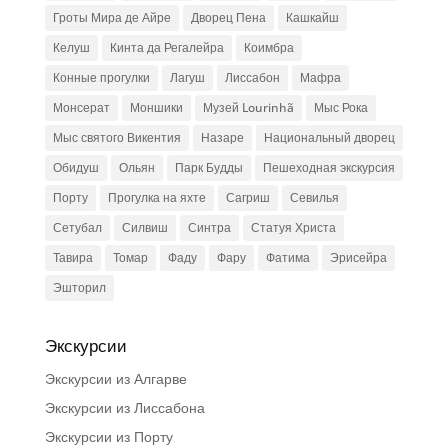
Гроты Мира де Айре
Дворец Пена
Кашкайш
Келуш
Кинта да Регалейра
Коимбра
Конные прогулки
Лагуш
Лиссабон
Мафра
Монсерат
Моншики
Музей Lourinhã
Мыс Рока
Мыс святого Викентия
Назаре
Национальный дворец
Обидуш
Ольян
Парк Будды
Пешеходная экскурсия
Порту
Прогулка на яхте
Сагриш
Севилья
Сетубал
Силвиш
Синтра
Статуя Христа
Тавира
Томар
Фаду
Фару
Фатима
Эрисейра
Эшторил
Экскурсии
Экскурсии из Алгарве
Экскурсии из Лиссабона
Экскурсии из Порту