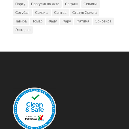
Порту
Прогулка на яхте
Сагриш
Севилья
Сетубал
Силвиш
Синтра
Статуя Христа
Тавира
Томар
Фаду
Фару
Фатима
Эрисейра
Эшторил