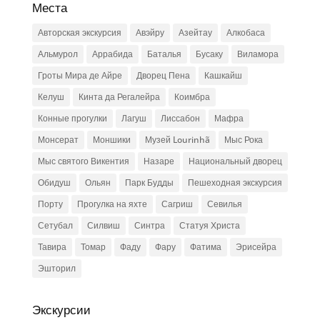
Места
Авторская экскурсия
Авэйру
Азейтау
Алкобаса
Альмурол
Аррабида
Баталья
Бусаку
Виламора
Гроты Мира де Айре
Дворец Пена
Кашкайш
Келуш
Кинта да Регалейра
Коимбра
Конные прогулки
Лагуш
Лиссабон
Мафра
Монсерат
Моншики
Музей Lourinhã
Мыс Рока
Мыс святого Викентия
Назаре
Национальный дворец
Обидуш
Ольян
Парк Будды
Пешеходная экскурсия
Порту
Прогулка на яхте
Сагриш
Севилья
Сетубал
Силвиш
Синтра
Статуя Христа
Тавира
Томар
Фаду
Фару
Фатима
Эрисейра
Эшторил
Экскурсии