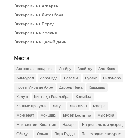
Экскурсии из Алгарве
Экскурсии из Лиссабона
Экскурсии из Порту
Экскурсия на полдня
Экскурсия на целый день
Места
Авторская экскурсия
Авэйру
Азейтау
Алкобаса
Альмурол
Аррабида
Баталья
Бусаку
Виламора
Гроты Мира де Айре
Дворец Пена
Кашкайш
Келуш
Кинта да Регалейра
Коимбра
Конные прогулки
Лагуш
Лиссабон
Мафра
Монсерат
Моншики
Музей Lourinhã
Мыс Рока
Мыс святого Викентия
Назаре
Национальный дворец
Обидуш
Ольян
Парк Будды
Пешеходная экскурсия