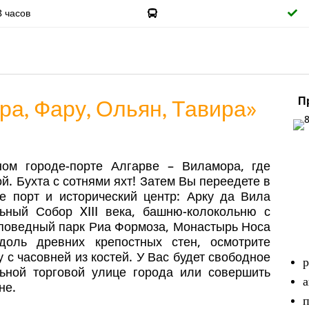
8 часов
П
а, Фару, Ольян, Тавира»
ом городе-порте Алгарве – Виламора, где
й. Бухта с сотнями яхт! Затем Вы переедете в
е порт и исторический центр: Арку да Вила
льный Собор XIII века, башню-колокольню с
поведный парк Риа Формоза, Монастырь Носа
доль древних крепостных стен, осмотрите
с часовней из костей. У Вас будет свободное
р
льной торговой улице города или совершить
а
не.
п