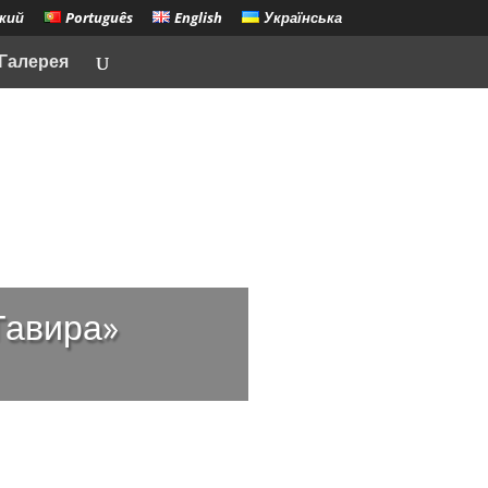
кий
Português
English
Українська
Галерея
Тавира»