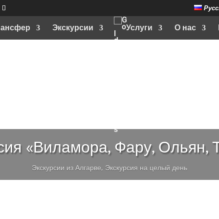
Русс
рансфер
Экскурсии
Услуги
О нас
сия «Виламора, Фару, Ольян, 
Экскурсии из Алгарве
,
Экскурсия на целый день