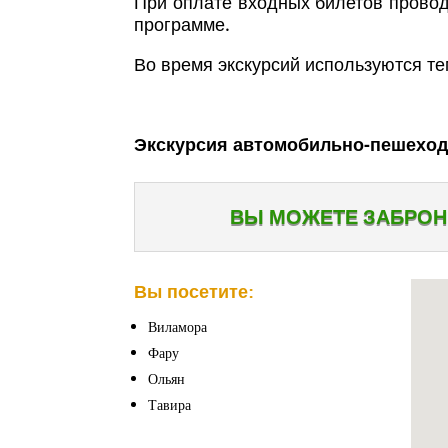
При оплате входных билетов провод
программе.
Во время экскурсий используются т
Экскурсия автомобильно-пешехо
ВЫ МОЖЕТЕ ЗАБРОН
Вы посетите:
Виламора
Фару
Ольян
Тавира