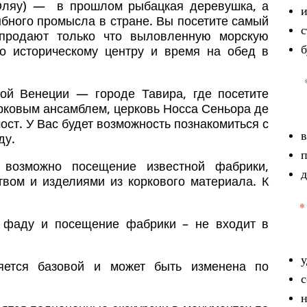
Оляу) — в прошлом рыбацкая деревушка, а
и
ыбного промысла в стране. Вы посетите самый
с
 продают только что выловленную морскую
б
по историческому центру и время на обед в
кой Венеции — городе Тавира, где посетите
рковым ансамблем, церковь Носса Сеньора де
ост. У Вас будет возможность познакомиться с
в
ду.
 возможно посещение известной фабрики,
д
твом и изделиями из коркового материала. К
*
т фаду и посещение фабрики – не входит в
у
яется базовой и может быть изменена по
с