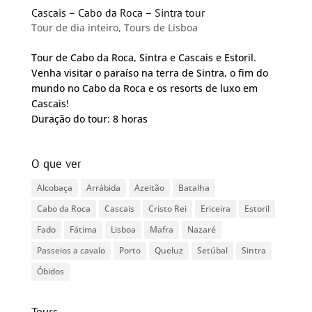
Cascais – Cabo da Roca – Sintra tour
Tour de dia inteiro
,
Tours de Lisboa
Tour de Cabo da Roca, Sintra e Cascais e Estoril.
Venha visitar o paraíso na terra de Sintra, o fim do
mundo no Cabo da Roca e os resorts de luxo em
Cascais!
Duração do tour: 8 horas
O que ver
Alcobaça
Arrábida
Azeitão
Batalha
Cabo da Roca
Cascais
Cristo Rei
Ericeira
Estoril
Fado
Fátima
Lisboa
Mafra
Nazaré
Passeios a cavalo
Porto
Queluz
Setúbal
Sintra
Óbidos
Tours