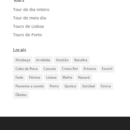
Tour de dia inteiro
Tour de meio dia
Tours de Lisboa
Tours de Porto
Locais
Alcobaça
Arrábida
Azeitão
Batalha
Cabo da Roca
Cascais
Cristo Rei
Ericeira
Estoril
Fado
Fátima
Lisboa
Mafra
Nazaré
Passeios a cavalo
Porto
Queluz
Setúbal
Sintra
Óbidos