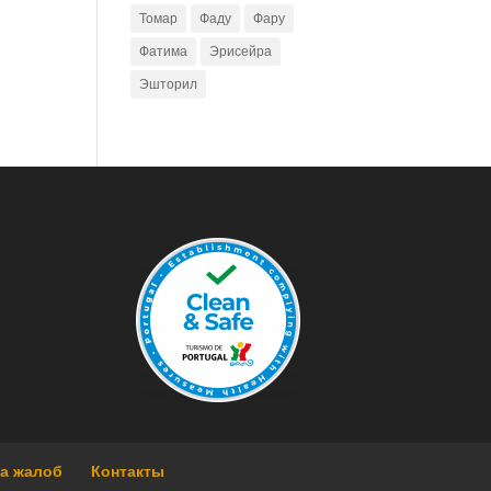
Томар
Фаду
Фару
Фатима
Эрисейра
Эшторил
га жалоб
Контакты