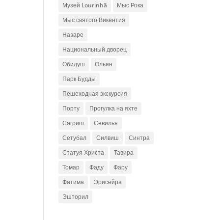
Музей Lourinhã
Мыс Рока
Мыс святого Викентия
Назаре
Национальный дворец
Обидуш
Ольян
Парк Будды
Пешеходная экскурсия
Порту
Прогулка на яхте
Сагриш
Севилья
Сетубал
Силвиш
Синтра
Статуя Христа
Тавира
Томар
Фаду
Фару
Фатима
Эрисейра
Эшторил