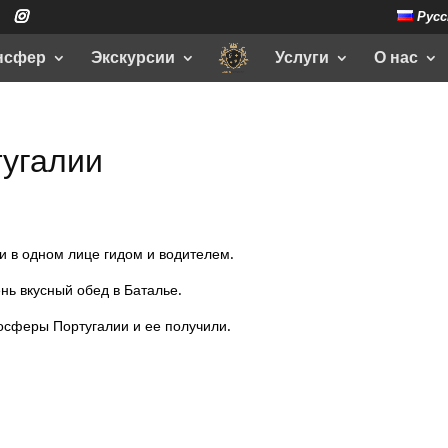
Русс
нсфер
Экскурсии
Услуги
О нас
тугалии
и в одном лице гидом и водителем.
нь вкусный обед в Баталье.
осферы Португалии и ее получили.