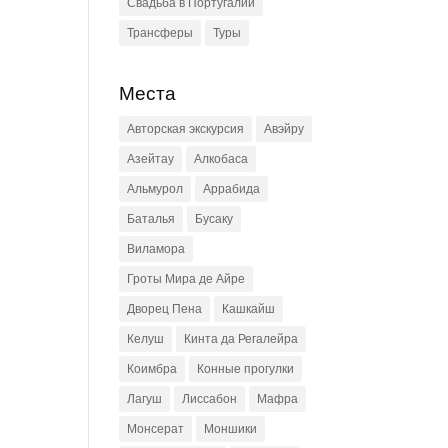
Свадьба в Португалии
Трансферы
Туры
Места
Авторская экскурсия
Авэйру
Азейтау
Алкобаса
Альмурол
Аррабида
Баталья
Бусаку
Виламора
Гроты Мира де Айре
Дворец Пена
Кашкайш
Келуш
Кинта да Регалейра
Коимбра
Конные прогулки
Лагуш
Лиссабон
Мафра
Монсерат
Моншики