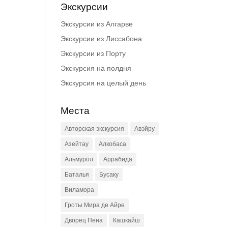
Экскурсии
Экскурсии из Алгарве
Экскурсии из Лиссабона
Экскурсии из Порту
Экскурсия на полдня
Экскурсия на целый день
Места
Авторская экскурсия
Авэйру
Азейтау
Алкобаса
Альмурол
Аррабида
Баталья
Бусаку
Виламора
Гроты Мира де Айре
Дворец Пена
Кашкайш