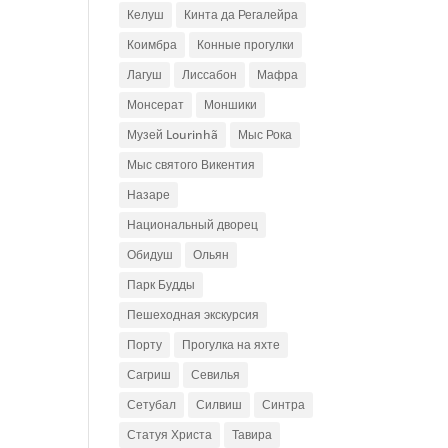
Келуш
Кинта да Регалейра
Коимбра
Конные прогулки
Лагуш
Лиссабон
Мафра
Монсерат
Моншики
Музей Lourinhã
Мыс Рока
Мыс святого Викентия
Назаре
Национальный дворец
Обидуш
Ольян
Парк Будды
Пешеходная экскурсия
Порту
Прогулка на яхте
Сагриш
Севилья
Сетубал
Силвиш
Синтра
Статуя Христа
Тавира