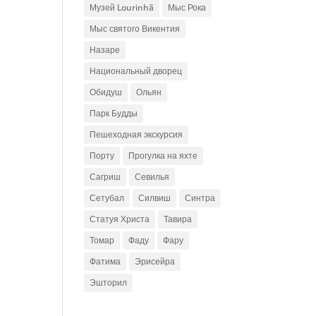
Музей Lourinhã
Мыс Рока
Мыс святого Викентия
Назаре
Национальный дворец
Обидуш
Ольян
Парк Будды
Пешеходная экскурсия
Порту
Прогулка на яхте
Сагриш
Севилья
Сетубал
Силвиш
Синтра
Статуя Христа
Тавира
Томар
Фаду
Фару
Фатима
Эрисейра
Эшторил