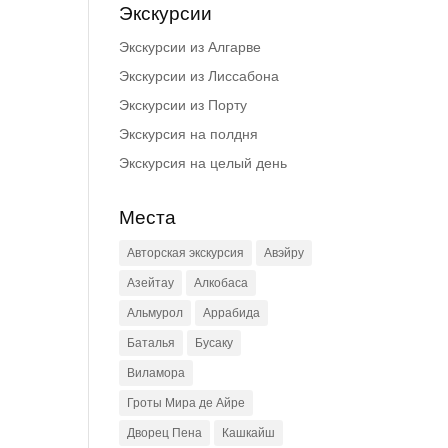
Экскурсии
Экскурсии из Алгарве
Экскурсии из Лиссабона
Экскурсии из Порту
Экскурсия на полдня
Экскурсия на целый день
Места
Авторская экскурсия
Авэйру
Азейтау
Алкобаса
Альмурол
Аррабида
Баталья
Бусаку
Виламора
Гроты Мира де Айре
Дворец Пена
Кашкайш