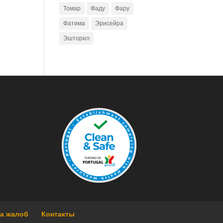
Томар
Фаду
Фару
Фатима
Эрисейра
Эшторил
га жалоб
Контакты