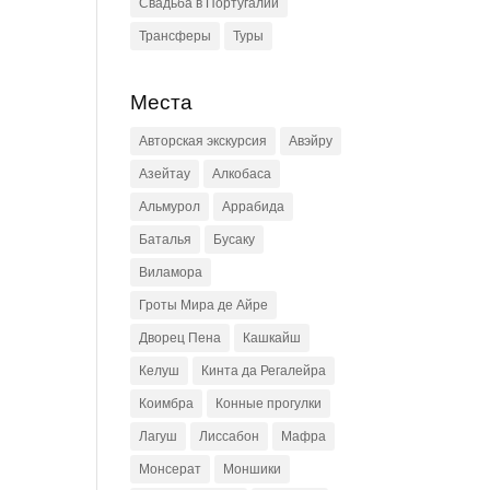
Свадьба в Португалии
Трансферы
Туры
Места
Авторская экскурсия
Авэйру
Азейтау
Алкобаса
Альмурол
Аррабида
Баталья
Бусаку
Виламора
Гроты Мира де Айре
Дворец Пена
Кашкайш
Келуш
Кинта да Регалейра
Коимбра
Конные прогулки
Лагуш
Лиссабон
Мафра
Монсерат
Моншики