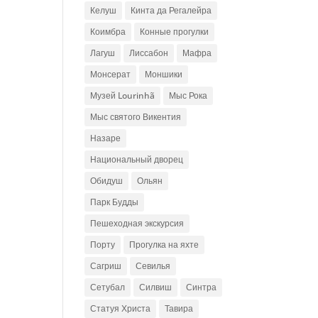
Келуш
Кинта да Регалейра
Коимбра
Конные прогулки
Лагуш
Лиссабон
Мафра
Монсерат
Моншики
Музей Lourinhã
Мыс Рока
Мыс святого Викентия
Назаре
Национальный дворец
Обидуш
Ольян
Парк Будды
Пешеходная экскурсия
Порту
Прогулка на яхте
Сагриш
Севилья
Сетубал
Силвиш
Синтра
Статуя Христа
Тавира