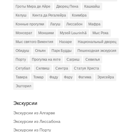
Гроты Мира де Айре
Дворец Пена
Кашкайш
Келуш
Кинта да Регалейра
Коимбра
Конные прогулки
Лагуш
Лиссабон
Мафра
Монсерат
Моншики
Музей Lourinhã
Мыс Рока
Мыс святого Викентия
Назаре
Национальный дворец
Обидуш
Ольян
Парк Будды
Пешеходная экскурсия
Порту
Прогулка на яхте
Сагриш
Севилья
Сетубал
Силвиш
Синтра
Статуя Христа
Тавира
Томар
Фаду
Фару
Фатима
Эрисейра
Эшторил
Экскурсии
Экскурсии из Алгарве
Экскурсии из Лиссабона
Экскурсии из Порту