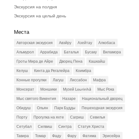
Экскурсия на полдня
Экскурсия на целый день
Места
Авторская экскурсия
Авэйру
Азейтау
Алкобаса
Альмурол
Аррабида
Баталья
Бусаку
Виламора
Гроты Мира де Айре
Дворец Пена
Кашкайш
Келуш
Кинта да Регалейра
Коимбра
Конные прогулки
Лагуш
Лиссабон
Мафра
Монсерат
Моншики
Музей Lourinhã
Мыс Рока
Мыс святого Викентия
Назаре
Национальный дворец
Обидуш
Ольян
Парк Будды
Пешеходная экскурсия
Порту
Прогулка на яхте
Сагриш
Севилья
Сетубал
Силвиш
Синтра
Статуя Христа
Тавира
Томар
Фаду
Фару
Фатима
Эрисейра