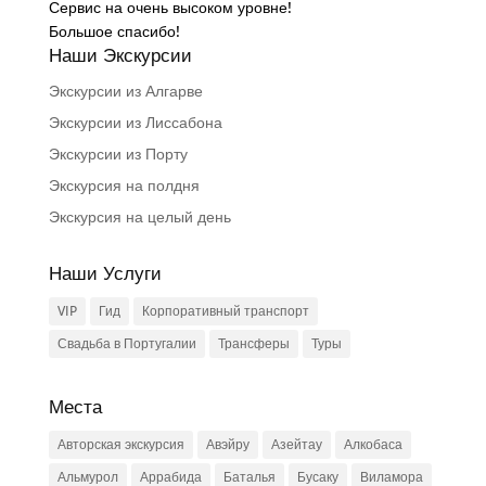
Сервис на очень высоком уровне!
Большое спасибо!
Наши Экскурсии
Экскурсии из Алгарве
Экскурсии из Лиссабона
Экскурсии из Порту
Экскурсия на полдня
Экскурсия на целый день
Наши Услуги
VIP
Гид
Корпоративный транспорт
Свадьба в Португалии
Трансферы
Туры
Места
Авторская экскурсия
Авэйру
Азейтау
Алкобаса
Альмурол
Аррабида
Баталья
Бусаку
Виламора