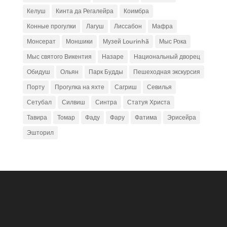
Келуш
Кинта да Регалейра
Коимбра
Конные прогулки
Лагуш
Лиссабон
Мафра
Монсерат
Моншики
Музей Lourinhã
Мыс Рока
Мыс святого Викентия
Назаре
Национальный дворец
Обидуш
Ольян
Парк Будды
Пешеходная экскурсия
Порту
Прогулка на яхте
Сагриш
Севилья
Сетубал
Силвиш
Синтра
Статуя Христа
Тавира
Томар
Фаду
Фару
Фатима
Эрисейра
Эшторил