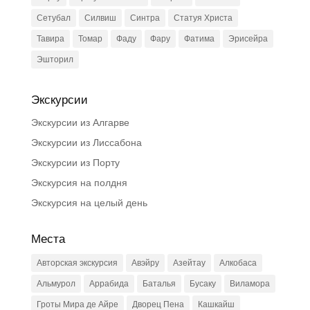
Сетубал
Силвиш
Синтра
Статуя Христа
Тавира
Томар
Фаду
Фару
Фатима
Эрисейра
Эшторил
Экскурсии
Экскурсии из Алгарве
Экскурсии из Лиссабона
Экскурсии из Порту
Экскурсия на полдня
Экскурсия на целый день
Места
Авторская экскурсия
Авэйру
Азейтау
Алкобаса
Альмурол
Аррабида
Баталья
Бусаку
Виламора
Гроты Мира де Айре
Дворец Пена
Кашкайш