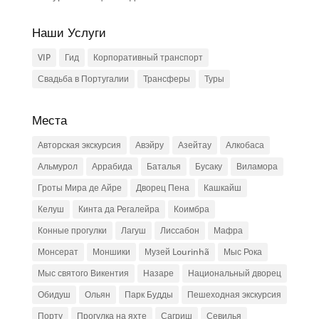
Наши Услуги
VIP
Гид
Корпоративный транспорт
Свадьба в Португалии
Трансферы
Туры
Места
Авторская экскурсия
Авэйру
Азейтау
Алкобаса
Альмурол
Аррабида
Баталья
Бусаку
Виламора
Гроты Мира де Айре
Дворец Пена
Кашкайш
Келуш
Кинта да Регалейра
Коимбра
Конные прогулки
Лагуш
Лиссабон
Мафра
Монсерат
Моншики
Музей Lourinhã
Мыс Рока
Мыс святого Викентия
Назаре
Национальный дворец
Обидуш
Ольян
Парк Будды
Пешеходная экскурсия
Порту
Прогулка на яхте
Сагриш
Севилья