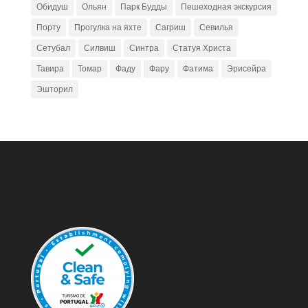
Обидуш
Ольян
Парк Будды
Пешеходная экскурсия
Порту
Прогулка на яхте
Сагриш
Севилья
Сетубал
Силвиш
Синтра
Статуя Христа
Тавира
Томар
Фаду
Фару
Фатима
Эрисейра
Эшторил