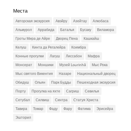
Места
Авторская экскурсия
Авэйру
Азейтау
Алкобаса
Альмурол
Аррабида
Баталья
Бусаку
Виламора
Гроты Мира де Айре
Дворец Пена
Кашкайш
Келуш
Кинта да Регалейра
Коимбра
Конные прогулки
Лагуш
Лиссабон
Мафра
Монсерат
Моншики
Музей Lourinhã
Мыс Рока
Мыс святого Викентия
Назаре
Национальный дворец
Обидуш
Ольян
Парк Будды
Пешеходная экскурсия
Порту
Прогулка на яхте
Сагриш
Севилья
Сетубал
Силвиш
Синтра
Статуя Христа
Тавира
Томар
Фаду
Фару
Фатима
Эрисейра
Эшторил