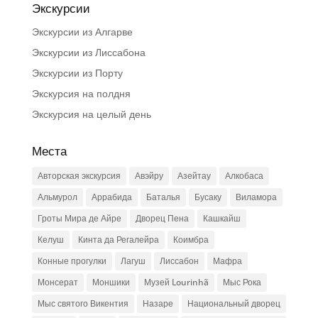
Экскурсии
Экскурсии из Алгарве
Экскурсии из Лиссабона
Экскурсии из Порту
Экскурсия на полдня
Экскурсия на целый день
Места
Авторская экскурсия
Авэйру
Азейтау
Алкобаса
Альмурол
Аррабида
Баталья
Бусаку
Виламора
Гроты Мира де Айре
Дворец Пена
Кашкайш
Келуш
Кинта да Регалейра
Коимбра
Конные прогулки
Лагуш
Лиссабон
Мафра
Монсерат
Моншики
Музей Lourinhã
Мыс Рока
Мыс святого Викентия
Назаре
Национальный дворец