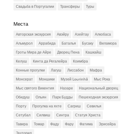
Свадьба в Португалии
Трансферы
Туры
Места
Авторская экскурсия
Авэйру
Азейтау
Алкобаса
Альмурол
Аррабида
Баталья
Бусаку
Виламора
Гроты Мира де Айре
Дворец Пена
Кашкайш
Келуш
Кинта да Регалейра
Коимбра
Конные прогулки
Лагуш
Лиссабон
Мафра
Монсерат
Моншики
Музей Lourinhã
Мыс Рока
Мыс святого Викентия
Назаре
Национальный дворец
Обидуш
Ольян
Парк Будды
Пешеходная экскурсия
Порту
Прогулка на яхте
Сагриш
Севилья
Сетубал
Силвиш
Синтра
Статуя Христа
Тавира
Томар
Фаду
Фару
Фатима
Эрисейра
Эшторил