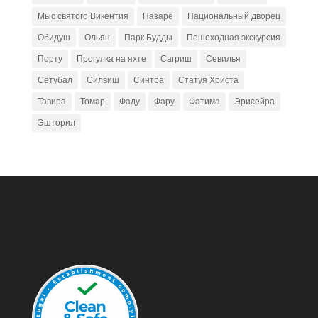
Мыс святого Викентия
Назаре
Национальный дворец
Обидуш
Ольян
Парк Будды
Пешеходная экскурсия
Порту
Прогулка на яхте
Сагриш
Севилья
Сетубал
Силвиш
Синтра
Статуя Христа
Тавира
Томар
Фаду
Фару
Фатима
Эрисейра
Эшторил