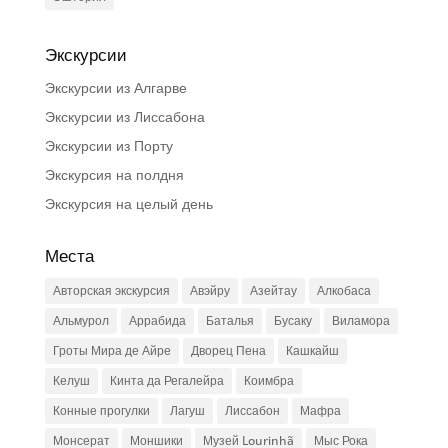
Экскурсии
Экскурсии из Алгарве
Экскурсии из Лиссабона
Экскурсии из Порту
Экскурсия на полдня
Экскурсия на целый день
Места
Авторская экскурсия
Авэйру
Азейтау
Алкобаса
Альмурол
Аррабида
Баталья
Бусаку
Виламора
Гроты Мира де Айре
Дворец Пена
Кашкайш
Келуш
Кинта да Регалейра
Коимбра
Конные прогулки
Лагуш
Лиссабон
Мафра
Монсерат
Моншики
Музей Lourinhã
Мыс Рока