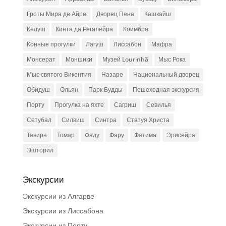
Гроты Мира де Айре
Дворец Пена
Кашкайш
Келуш
Кинта да Регалейра
Коимбра
Конные прогулки
Лагуш
Лиссабон
Мафра
Монсерат
Моншики
Музей Lourinhã
Мыс Рока
Мыс святого Викентия
Назаре
Национальный дворец
Обидуш
Ольян
Парк Будды
Пешеходная экскурсия
Порту
Прогулка на яхте
Сагриш
Севилья
Сетубал
Силвиш
Синтра
Статуя Христа
Тавира
Томар
Фаду
Фару
Фатима
Эрисейра
Эшторил
Экскурсии
Экскурсии из Алгарве
Экскурсии из Лиссабона
Экскурсии из Порту