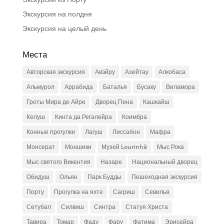
Экскурсия на полдня
Экскурсия на целый день
Места
Авторская экскурсия
Авэйру
Азейтау
Алкобаса
Альмурол
Аррабида
Баталья
Бусаку
Виламора
Гроты Мира де Айре
Дворец Пена
Кашкайш
Келуш
Кинта да Регалейра
Коимбра
Конные прогулки
Лагуш
Лиссабон
Мафра
Монсерат
Моншики
Музей Lourinhã
Мыс Рока
Мыс святого Викентия
Назаре
Национальный дворец
Обидуш
Ольян
Парк Будды
Пешеходная экскурсия
Порту
Прогулка на яхте
Сагриш
Севилья
Сетубал
Силвиш
Синтра
Статуя Христа
Тавира
Томар
Фаду
Фару
Фатима
Эрисейра