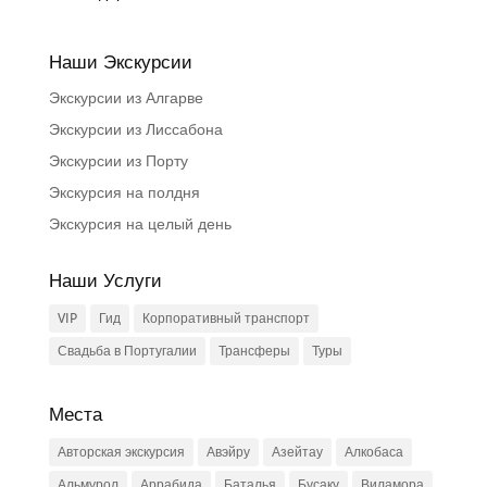
Наши Экскурсии
Экскурсии из Алгарве
Экскурсии из Лиссабона
Экскурсии из Порту
Экскурсия на полдня
Экскурсия на целый день
Наши Услуги
VIP
Гид
Корпоративный транспорт
Свадьба в Португалии
Трансферы
Туры
Места
Авторская экскурсия
Авэйру
Азейтау
Алкобаса
Альмурол
Аррабида
Баталья
Бусаку
Виламора