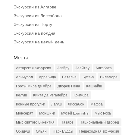
Экскурсии из Алгарве
Экскурсии из Лиссабона
Экскурсии из Порту
Экскурсия на полдня
Экскурсия на целый день
Места
Авторская экскурсия
Авэйру
Азейтау
Алкобаса
Альмурол
Аррабида
Баталья
Бусаку
Виламора
Гроты Мира де Айре
Дворец Пена
Кашкайш
Келуш
Кинта да Регалейра
Коимбра
Конные прогулки
Лагуш
Лиссабон
Мафра
Монсерат
Моншики
Музей Lourinhã
Мыс Рока
Мыс святого Викентия
Назаре
Национальный дворец
Обидуш
Ольян
Парк Будды
Пешеходная экскурсия