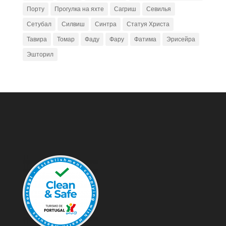
Порту
Прогулка на яхте
Сагриш
Севилья
Сетубал
Силвиш
Синтра
Статуя Христа
Тавира
Томар
Фаду
Фару
Фатима
Эрисейра
Эшторил