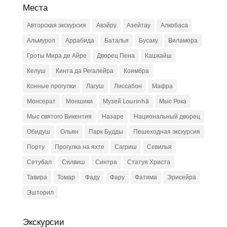
Места
Авторская экскурсия
Авэйру
Азейтау
Алкобаса
Альмурол
Аррабида
Баталья
Бусаку
Виламора
Гроты Мира де Айре
Дворец Пена
Кашкайш
Келуш
Кинта да Регалейра
Коимбра
Конные прогулки
Лагуш
Лиссабон
Мафра
Монсерат
Моншики
Музей Lourinhã
Мыс Рока
Мыс святого Викентия
Назаре
Национальный дворец
Обидуш
Ольян
Парк Будды
Пешеходная экскурсия
Порту
Прогулка на яхте
Сагриш
Севилья
Сетубал
Силвиш
Синтра
Статуя Христа
Тавира
Томар
Фаду
Фару
Фатима
Эрисейра
Эшторил
Экскурсии