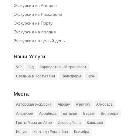
Экскурсии из Алгарве
Экскурсии из Лиссабона
Экскурсии из Порту
Экскурсия на полдня
Экскурсия на целый день
Наши Услуги
VIP
Гид
Корпоративный транспорт
Свадьба в Португалии
Трансферы
Туры
Места
Авторская экскурсия
Авэйру
Азейтау
Алкобаса
Альмурол
Аррабида
Баталья
Бусаку
Виламора
Гроты Мира де Айре
Дворец Пена
Кашкайш
Келуш
Кинта да Регалейра
Коимбра