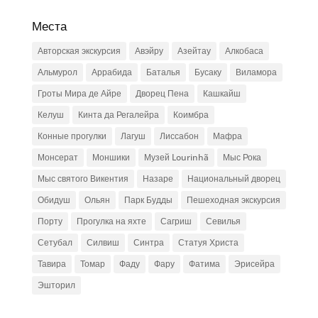
Места
Авторская экскурсия
Авэйру
Азейтау
Алкобаса
Альмурол
Аррабида
Баталья
Бусаку
Виламора
Гроты Мира де Айре
Дворец Пена
Кашкайш
Келуш
Кинта да Регалейра
Коимбра
Конные прогулки
Лагуш
Лиссабон
Мафра
Монсерат
Моншики
Музей Lourinhã
Мыс Рока
Мыс святого Викентия
Назаре
Национальный дворец
Обидуш
Ольян
Парк Будды
Пешеходная экскурсия
Порту
Прогулка на яхте
Сагриш
Севилья
Сетубал
Силвиш
Синтра
Статуя Христа
Тавира
Томар
Фаду
Фару
Фатима
Эрисейра
Эшторил