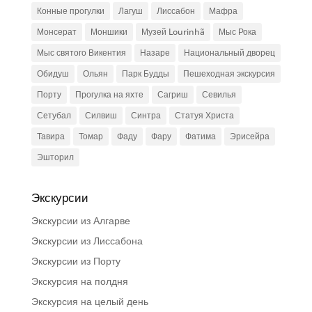
Конные прогулки
Лагуш
Лиссабон
Мафра
Монсерат
Моншики
Музей Lourinhã
Мыс Рока
Мыс святого Викентия
Назаре
Национальный дворец
Обидуш
Ольян
Парк Будды
Пешеходная экскурсия
Порту
Прогулка на яхте
Сагриш
Севилья
Сетубал
Силвиш
Синтра
Статуя Христа
Тавира
Томар
Фаду
Фару
Фатима
Эрисейра
Эшторил
Экскурсии
Экскурсии из Алгарве
Экскурсии из Лиссабона
Экскурсии из Порту
Экскурсия на полдня
Экскурсия на целый день