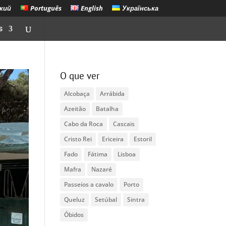
кий
Português
English
Українська
s
O que ver
Alcobaça
Arrábida
Azeitão
Batalha
Cabo da Roca
Cascais
Cristo Rei
Ericeira
Estoril
Fado
Fátima
Lisboa
Mafra
Nazaré
Passeios a cavalo
Porto
Queluz
Setúbal
Sintra
Óbidos