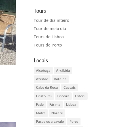
Tours
Tour de dia inteiro
Tour de meio dia
Tours de Lisboa
Tours de Porto
Locais
Alcobaça
Arrábida
Azeitão
Batalha
Cabo da Roca
Cascais
Cristo Rei
Ericeira
Estoril
Fado
Fátima
Lisboa
Mafra
Nazaré
Passeios a cavalo
Porto