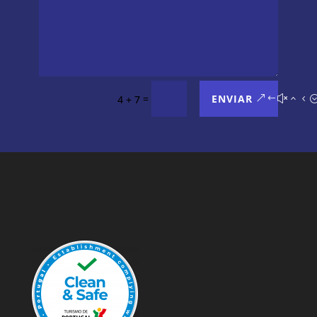
=
ENVIAR
4 + 7