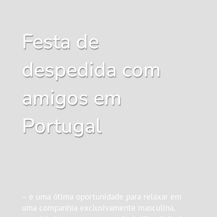
Festa de
despedida com
amigos em
Portugal
– e uma ótima oportunidade para relaxar em
uma companhia exclusivamente masculina,