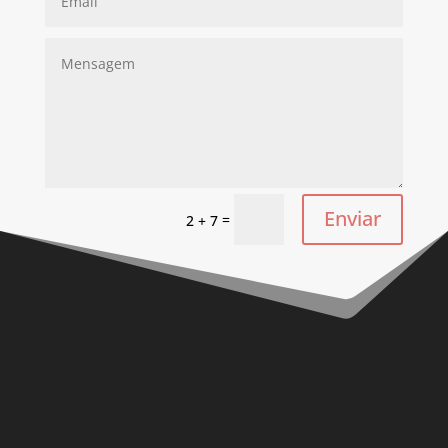
Enviar
=
2 + 7