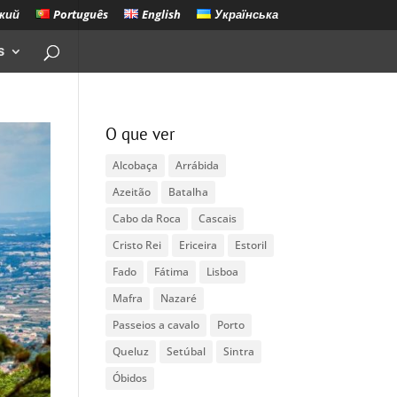
кий
Português
English
Українська
s
O que ver
Alcobaça
Arrábida
Azeitão
Batalha
Cabo da Roca
Cascais
Cristo Rei
Ericeira
Estoril
Fado
Fátima
Lisboa
Mafra
Nazaré
Passeios a cavalo
Porto
Queluz
Setúbal
Sintra
Óbidos