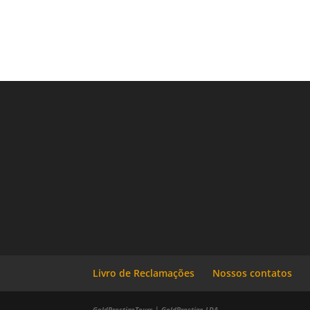
Livro de Reclamações
Nossos contatos
GoldPrestigeTours | GoldPrestige LDA