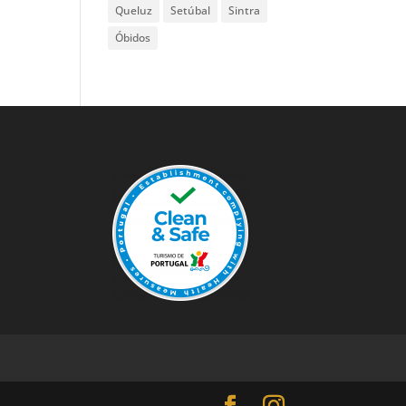
Queluz
Setúbal
Sintra
Óbidos