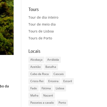
Tours
Tour de dia inteiro
Tour de meio dia
Tours de Lisboa
Tours de Porto
Locais
Alcobaça
Arrábida
Azeitão
Batalha
Cabo da Roca
Cascais
Cristo Rei
Ericeira
Estoril
abo da
Fado
Fátima
Lisboa
Mafra
Nazaré
Passeios a cavalo
Porto