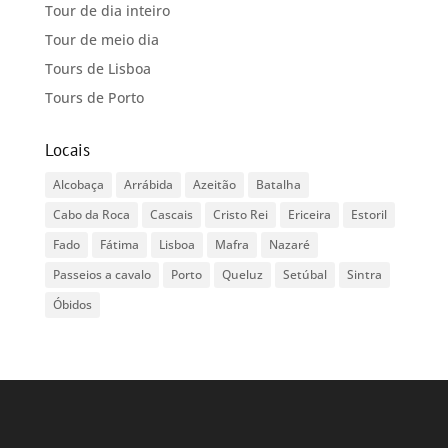
Tour de dia inteiro
Tour de meio dia
Tours de Lisboa
Tours de Porto
Locais
Alcobaça
Arrábida
Azeitão
Batalha
Cabo da Roca
Cascais
Cristo Rei
Ericeira
Estoril
Fado
Fátima
Lisboa
Mafra
Nazaré
Passeios a cavalo
Porto
Queluz
Setúbal
Sintra
Óbidos