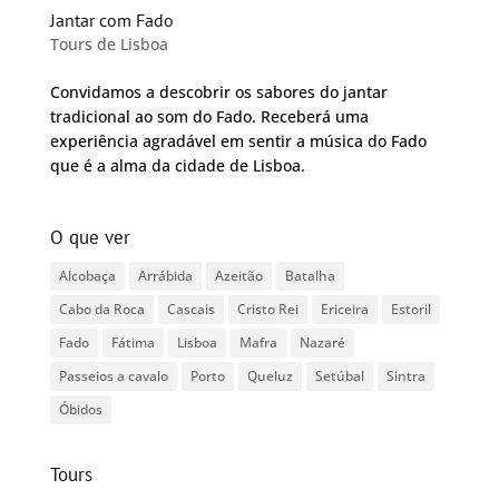
Jantar com Fado
Tours de Lisboa
Convidamos a descobrir os sabores do jantar
tradicional ao som do Fado. Receberá uma
experiência agradável em sentir a música do Fado
que é a alma da cidade de Lisboa.
O que ver
Alcobaça
Arrábida
Azeitão
Batalha
Cabo da Roca
Cascais
Cristo Rei
Ericeira
Estoril
Fado
Fátima
Lisboa
Mafra
Nazaré
Passeios a cavalo
Porto
Queluz
Setúbal
Sintra
Óbidos
Tours