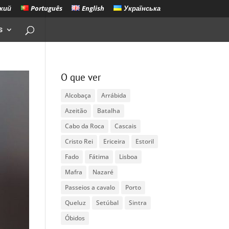
кий
Português
English
Українська
s
O que ver
Alcobaça
Arrábida
Azeitão
Batalha
Cabo da Roca
Cascais
Cristo Rei
Ericeira
Estoril
Fado
Fátima
Lisboa
Mafra
Nazaré
Passeios a cavalo
Porto
Queluz
Setúbal
Sintra
Óbidos