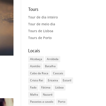
Tours
Tour de dia inteiro
Tour de meio dia
Tours de Lisboa
Tours de Porto
Locais
Alcobaça
Arrábida
Azeitão
Batalha
Cabo da Roca
Cascais
Cristo Rei
Ericeira
Estoril
Fado
Fátima
Lisboa
Mafra
Nazaré
Passeios a cavalo
Porto