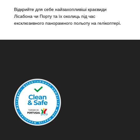
Відкрийте для себе найзахопливіші краєвиди
Лісабона чи Порту та їх околиць під час
ексклюзивного панорамного польоту на гелікоптері.