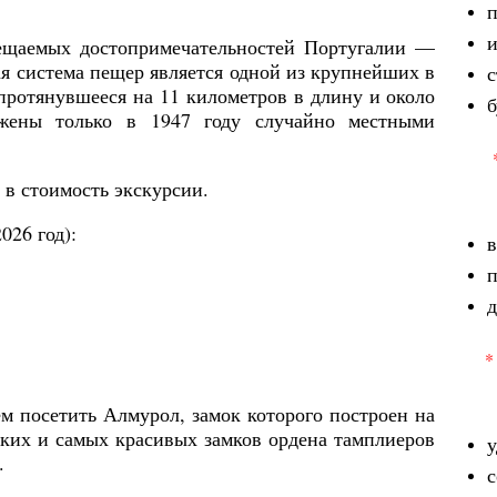
п
и
ещаемых достопримечательностей Португалии —
я система пещер является одной из крупнейших в
с
протянувшееся на 11 километров в длину и около
б
жены только в 1947 году случайно местными
в стоимость экскурсии.
026 год):
в
д
*
 посетить Алмурол, замок которого построен на
ьких и самых красивых замков ордена тамплиеров
у
е.
с