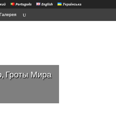
кий
Português
English
Українська
Галерея
, Гроты Мира