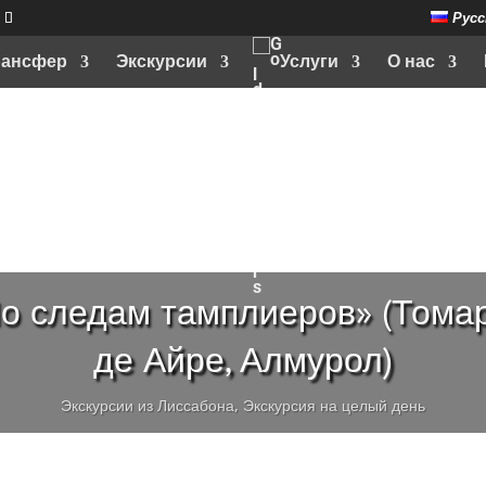
Русс
рансфер
Экскурсии
Услуги
О нас
По следам тамплиеров» (Томар
де Айре, Алмурол)
Экскурсии из Лиссабона
,
Экскурсия на целый день