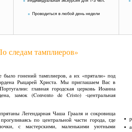
Индивидуальная экскурсия для 1-3 чел.
Проводиться в любой день недели
По следам тамплиеров»
не было гонений тамплиеров, а их «прятали» под
 ордена Рыцарей Христа. Мы приглашаем Вас в
Португалии: главная городская церковь Иоанна
ена, замок (Convento de Cristo) -центральная
спрятаны Легендарная Чаша Грааля и сокровища
р
прогуливаясь по центральной части города, где
улочки, с мастерскими, маленькими уютными
а