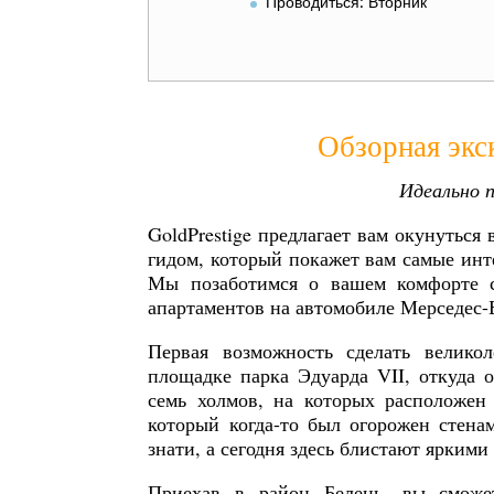
Проводиться: Вторник
Обзорная экс
Идеально 
GoldPrestige предлагает вам окунутьс
гидом, который покажет вам самые инт
Мы позаботимся о вашем комфорте с 
апартаментов на автомобиле Мерседес-
Первая возможность сделать велико
площадке парка Эдуарда VII, откуда 
семь холмов, на которых расположен
который когда-то был огорожен стена
знати, а сегодня здесь блистают ярким
Приехав в район Белень, вы сможе