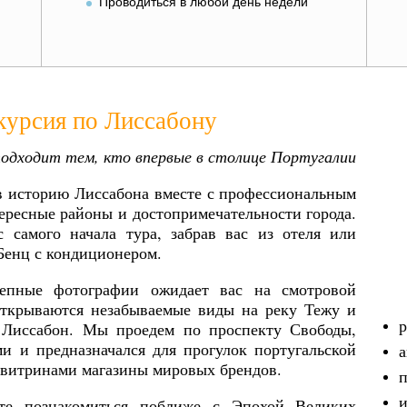
Проводиться в любой день недели
курсия по Лиссабону
подходит тем, кто впервые в столице Португалии
я в историю Лиссабона вместе с профессиональным
ересные районы и достопримечательности города.
самого начала тура, забрав вас из отеля или
Бенц с кондиционером.
лепные фотографии ожидает вас на смотровой
открываются незабываемые виды на реку Тежу и
р
 Лиссабон. Мы проедем по проспекту Свободы,
ми и предназначался для прогулок португальской
а
и витринами магазины мировых брендов.
п
и
те познакомиться поближе с Эпохой Великих