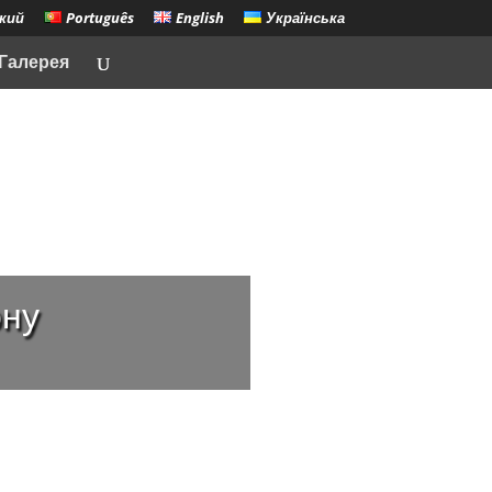
кий
Português
English
Українська
Галерея
ону