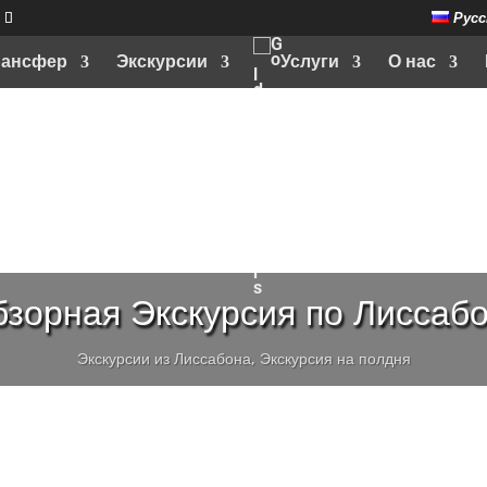
Русс
рансфер
Экскурсии
Услуги
О нас
зорная Экскурсия по Лиссаб
Экскурсии из Лиссабона
,
Экскурсия на полдня