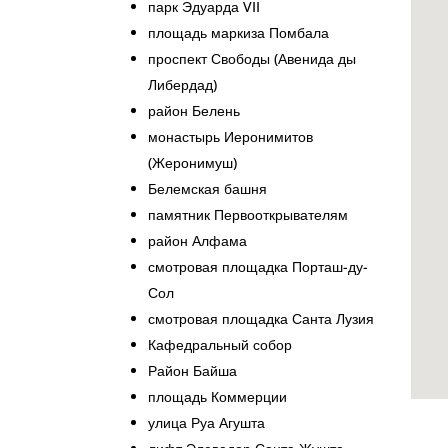
парк Эдуарда VII
площадь маркиза Помбала
проспект Свободы (Авенида ды
Либердад)
район Белень
монастырь Иеронимитов
(Жеронимуш)
Белемская башня
памятник Первооткрывателям
район Алфама
смотровая площадка Порташ-ду-
Сол
смотровая площадка Санта Лузия
Кафедральный собор
Район Байша
площадь Коммерции
улица Руа Агушта