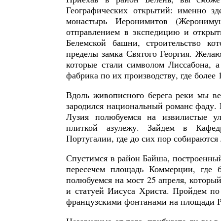
Географических открытий: именно зд
монастырь Иеронимитов (Жерониму
отправлением в экспедицию и откры
Белемской башни, строительство ко
пределы замка Святого Георгия. Жела
которые стали символом Лиссабона, а
фабрика по их производству, где более 
Вдоль живописного берега реки мы ве
зародился национальный романс фаду.
Лузия полюбуемся на извилистые у
плиткой азулежу. Зайдем в Кафед
Португалии, где до сих пор собираются
Спустимся в район Байша, построенный
пересечем площадь Коммерции, где б
полюбуемся на мост 25 апреля, которы
и статуей Иисуса Христа. Пройдем по
французскими фонтанами на площади Р
Независимо от того, прибудете ли вы 