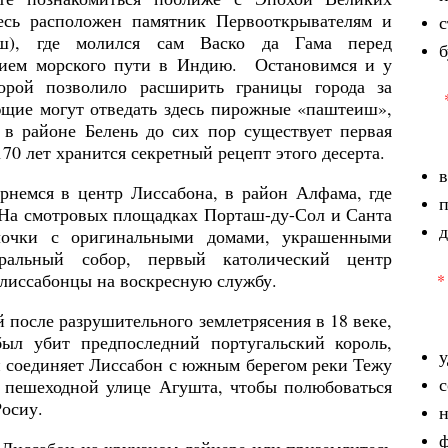
есь расположен памятник Первооткрывателям и
с
ш), где молился сам Васко да Гама перед
б
тием морского пути в Индию. Остановимся и у
торой позволило расширить границы города за
ющие могут отведать здесь пирожные «паштеиш»,
 в районе Белень до сих пор существует первая
170 лет хранится секретный рецепт этого десерта.
в
рнемся в центр Лиссабона, в район Алфама, где
 На смотровых площадках Порташ-ду-Сол и Санта
д
лочки с оригинальными домами, украшенными
ральный собор, первый католический центр
 лиссабонцы на воскресную службу.
*
 после разрушительного землетрясения в 18 веке,
ыл убит предпоследний португальский король,
у
й соединяет Лиссабон с южным берегом реки Тежу
с
 пешеходной улице Агушта, чтобы полюбоваться
осиу.
ф
в Лиссабон на круизном лайнере или приземлитесь