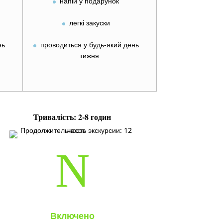
напій у подарунок
легкі закуски
нь
проводиться у будь-який день
тижня
Тривалість: 2-
8 годин
N
Включено