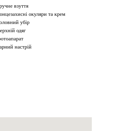
ручне взуття
онцезахисні окуляри та крем
оловний убір
ерхній одяг
отоапарат
арний настрій