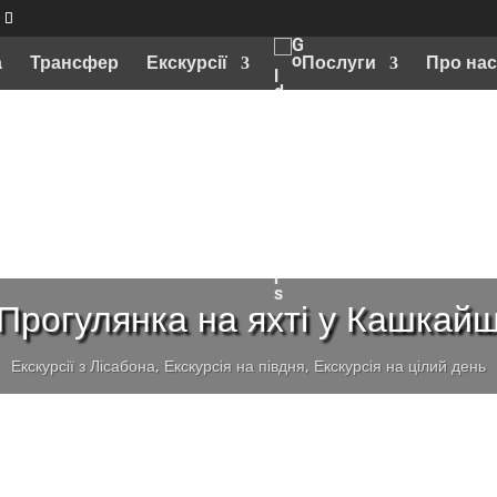
а
Трансфер
Екскурсії
Послуги
Про нас
Прогулянка на яхті у Кашкай
Екскурсії з Лісабона
,
Екскурсія на півдня
,
Екскурсія на цілий день