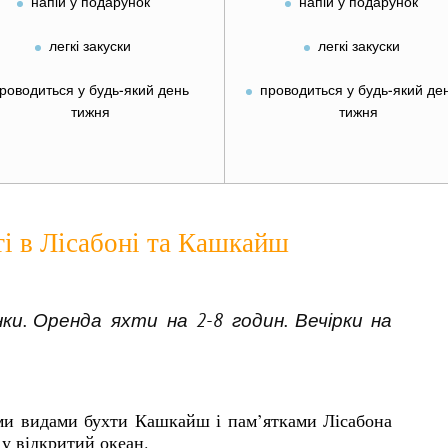
напій у подарунок
напій у подарунок
легкі закуски
легкі закуски
роводиться у будь-який день
проводиться у будь-який де
тижня
тижня
ті в Лісабоні та Кашкайш
нки. Оренда яхти на 2-8 годин. Вечірки на
и видами бухти Кашкайш і пам’ятками Лісабона
 у відкритий океан.