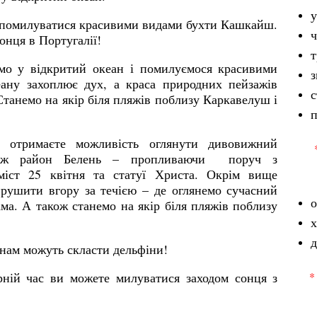
у
е помилуватися красивими видами бухти Кашкайш.
ч
онця в Португалії!
мо у відкритий океан і помилуємося красивими
з
ану захоплює дух, а краса природних пейзажів
с
танемо на якір біля пляжів поблизу Каркавелуш і
п
 отримаєте можливість оглянути дивовижний
акож район Белень – пропливаючи поруч з
міст 25 квітня та статуї Христа. Окрім вище
ирушити вгору за течією – де оглянемо сучасний
о
ма. А також станемо на якір біля пляжів поблизу
д
 нам можуть скласти дельфіни!
*
ірній час ви можете милуватися заходом сонця з