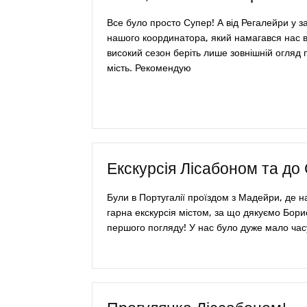
Все було просто Супер! А від Регалейри у зах
нашого координатора, який намагався нас ві
високий сезон беріть лише зовнішній огляд 
мість. Рекомендую
Екскурсія Лісабоном та до
Були в Португалії проїздом з Мадейри, де н
гарна екскурсія містом, за що дякуємо Бори
першого погляду! У нас було дуже мало час