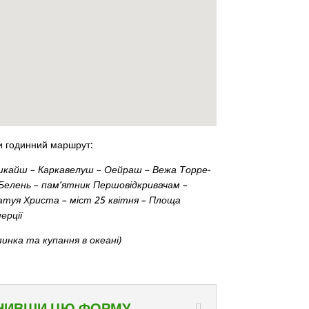
и годинний маршрут:
кайш – Каркавелуш – Оейраш – Вежа Торре-
Белень – пам’ятник Першовідкривачам –
туя Христа – міст 25 квітня – Площа
ерції
пинка та купання в океані)
ВНИВШИ ЦЮ ФОРМУ