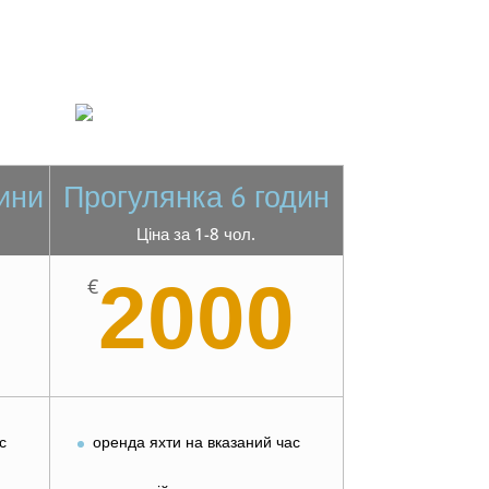
ини
Прогулянка 6 годин
Ціна за 1-8 чол.
0
2000
€
с
оренда яхти на вказаний час