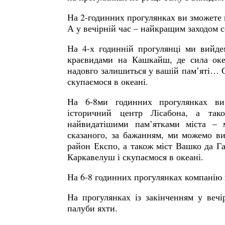
На 2-годинних прогулянках ви зможет
А у вечірній час – найкращим заходом с
На 4-х годинній прогулянці ми вийде
краєвидами на Кашкайш, де сила оке
надовго залишиться у вашій пам’яті… С
скупаємося в океані.
На 6-8ми годинних прогулянках ви
історичний центр Лісабона, а т
найвидатішими пам’ятками міста – 
сказаного, за бажанням, ми можемо в
район Експо, а також міст Вашко да Га
Каркавелуш і скупаємося в океані.
На 6-8 годинних прогулянках компанію
На прогулянках із закінченням у веч
палуби яхти.