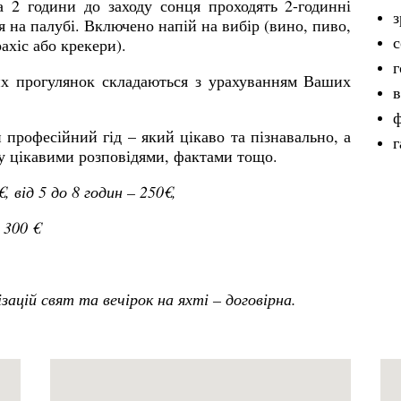
 2 години до заходу сонця проходять 2-годинні
з
я на палубі. Включено напій на вибір (вино, пиво,
с
рахіс або крекери).
г
х прогулянок складаються з урахуванням Ваших
в
ф
професійний гід – який цікаво та пізнавально, а
г
у цікавими розповідями, фактами тощо.
, від 5 до 8 годин – 250€,
 300 €
зацій свят та вечірок на яхті – договірна.