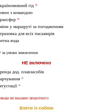
країномовний гід
*
овен з командою
трансфер
*
міни у маршруті за погодженням
траховка для всіх пасажирів
итна вода
*
за умови замовлення
НЕ включено
ренда дод. плавзасобів
харчування
*
егустації
*
 якщо не вказано зворотного
Взяти із собою