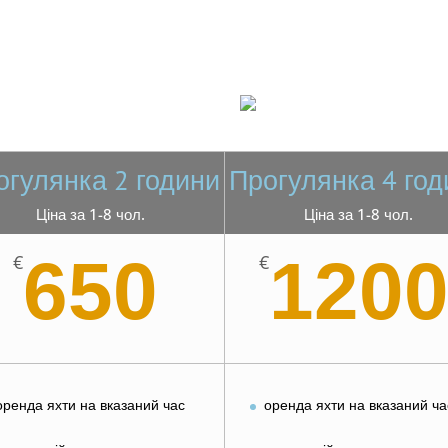
огулянка 2 години
Прогулянка 4 год
Ціна за 1-8 чол.
Ціна за 1-8 чол.
650
120
€
€
оренда яхти на вказаний час
оренда яхти на вказаний ча