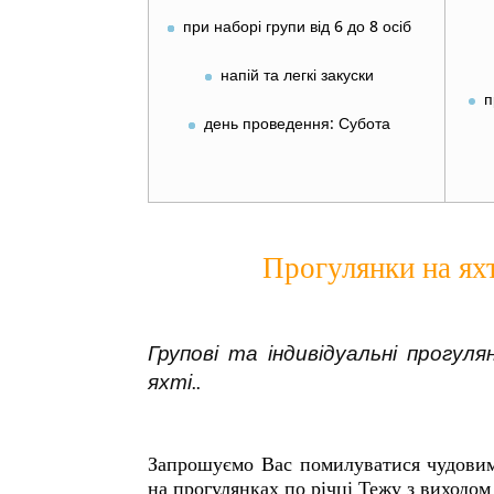
при наборі групи від 6 до 8 осіб
напій та легкі закуски
п
день проведення: Субота
Прогулянки на ях
Групові та індивідуальні прогуля
яхті..
Запрошуємо Вас помилуватися чудовим
на прогулянках по річці Тежу з виходом