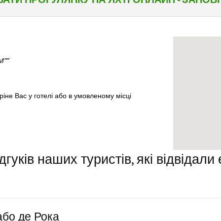
М””
ріне Вас у готелі або в умовленому місці
ідгуків наших туристів, які відвідали
або де Рока