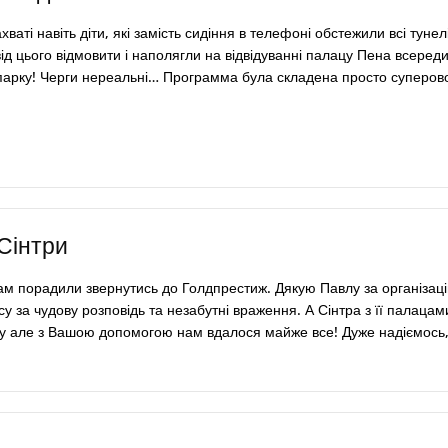
ваті навіть діти, які замість сидіння в телефоні обстежили всі туне
д цього відмовити і наполягли на відвідуванні палацу Пена всеред
парку! Черги нереальні… Программа була складена просто суперово 
 Сінтри
ам порадили звернутись до Голдпрестиж. Дякую Павлу за організацію
су за чудову розповідь та незабутні враження. А Сінтра з її палаца
у але з Вашою допомогою нам вдалося майже все! Дуже надіємось, д