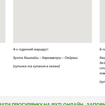
4-х годинний маршрут:
6-т
бухта
Кашкайш – Каркавелуш – Оейраш
Каш
де-
(зупинка та купання в океані)
ста
ком
(зу
АТИ ПРОГУЛЯНКУ НА ЯХТІ ОНЛАЙН - ЗАПО