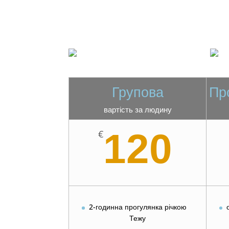
Групова
Пр
вартість за людину
120
€
2-годинна прогулянка річкою
Тежу