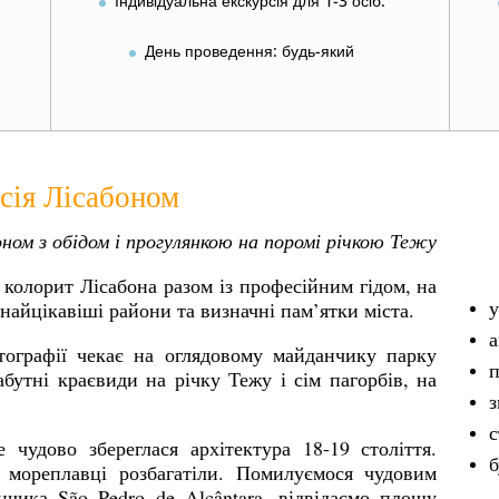
Індивідуальна екскурсія для 1-3 осіб.
День проведення: будь-який
сія Лісабоном
оном з обідом і прогулянкою на поромі річкою Тежу
колорит Лісабона разом із професійним гідом, на
у
 найцікавіші райони та визначні пам’ятки міста.
а
ографії чекає на оглядовому майданчику парку
п
абутні краєвиди на річку Тежу і сім пагорбів, на
з
с
 чудово збереглася архітектура 18-19 століття.
б
 мореплавці розбагатіли. Помилуємося чудовим
нчика São Pedro de Alcântara, відвідаємо площу