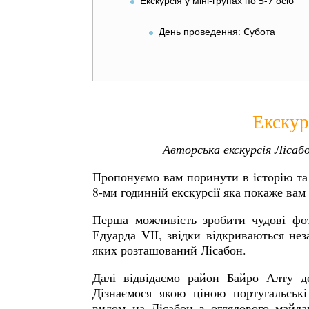
Екскурсія у міні-групах по 5-7 осіб
День проведення: Cубота
Екскур
Авторська екскурсія Лісаб
Пропонуємо вам поринути в історію та 
8-ми годинній екскурсії яка покаже вам
Перша можливість зробити чудові фот
Едуарда VII, звідки відкриваються нез
яких розташований Лісабон.
Далі відвідаємо район Байро Алту де
Дізнаємося якою ціною португальські
видом на Лісабон з оглядового майда