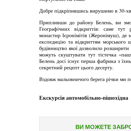
Добре підкріпившись вирушимо в 30-хв
Припливши до району Белень, ви зм
Географічних відкриттів: саме тут
монастир Ієронімітів (Жеронімуш), де 
експедицію та відкриттям морського ш
будівництво якої дозволило розширити м
можуть скуштувати тут тістечка «паш
Белень досі існує перша фабрика з їхнь
секретний рецепт цього десерту.
Вздовж мальовничого берега річки ми п
Екскурсія автомобільно-пішохідна
ВИ МОЖЕТЕ ЗАБР