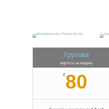
Групова
вартість за людину
80
€