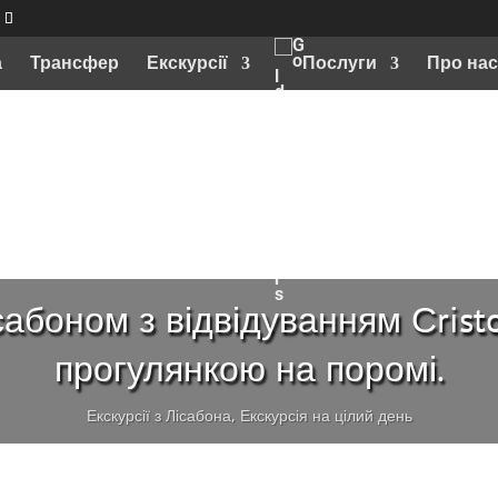
а
Трансфер
Екскурсії
Послуги
Про нас
сабоном з відвідуванням Сristo 
прогулянкою на поромі.
Екскурсії з Лісабона
,
Екскурсія на цілий день