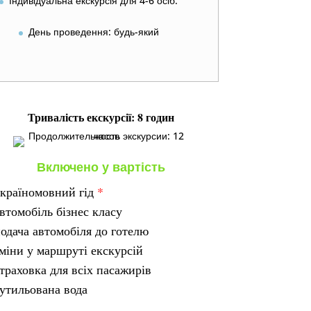
Індивідуальна екскурсія для 4-6 осіб.
День проведення: будь-який
Тривалість екскурсії: 8 годин
Включено у вартість
країномовний гід
*
втомобіль бізнес класу
одача автомобіля до готелю
міни у маршруті екскурсій
траховка для всіх пасажирів
утильована вода