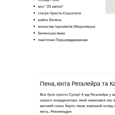
міст “25 квітня”
статуя Христа-Спасителя
район Белень
монастир Ієронімітів (Жеронімуш)
Беленська вежа
пам’ятник Першовідкривачам
Пена, кінта Регалейра та К
Все було просто Супер! А від Регалейри у зах
нашого координатора, який намагався нас ві
високий сезон беріть лише зовнішній огляд 
мість. Рекомендую