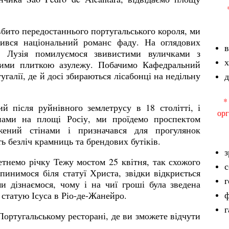
бито передостаннього португальського короля, ми
ився національний романс фаду. На оглядових
в
а Лузія помилуємося звивистими вуличками з
ними плиткою азулежу. Побачимо Кафедральний
алії, де й досі збираються лісабонці на недільну
д
*
й після руйнівного землетрусу в 18 столітті, і
орг
ами на площі Росіу, ми проїдемо проспектом
жений стінами і призначався для прогулянок
ють безліч крамниць та брендових бутіків.
з
тнемо річку Тежу мостом 25 квітня, так схожого
с
пинимося біля статуї Христа, звідки відкриється
г
и дізнаємося, чому і на чиї гроші була зведена
ф
 статую Ісуса в Ріо-де-Жанейро.
г
Португальському ресторані, де ви зможете відчути