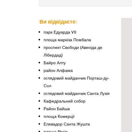
Ви відвідаєте:
парк Едуарда VII
площа маркіза Помбала
проспект Свободи (Авеніда де
Лібердад)
Байро Алту
район Алфама
оглядовий майданчик Порташ-ду-
Сол
оглядовий майданчик Санта Лузія
Кафедральний собор
Район Байша
площа Комерції
Елевадор Санта Жушта
площа Росіо