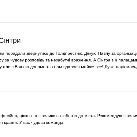
 Сінтри
ам порадили звернутись до Голдпрестиж. Дякую Павлу за організацію
су за чудову розповідь та незабутні враження. А Сінтра з її палаца
у але з Вашою допомогою нам вдалося майже все! Дуже надіємось, д
офесійно, цікаво та з великою любов’ю до міста. Рекомендую з ве
іч країни. У вас чудова команда.