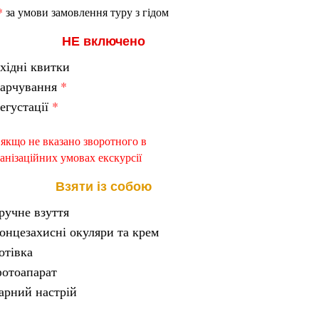
*
за умови замовлення туру з гідом
НЕ включено
хідні квитки
харчування
*
егустації
*
 якщо не вказано зворотного в
анізаційних умовах екскурсії
Взяти із собою
ручне взуття
онцезахисні окуляри та крем
отівка
отоапарат
арний настрій