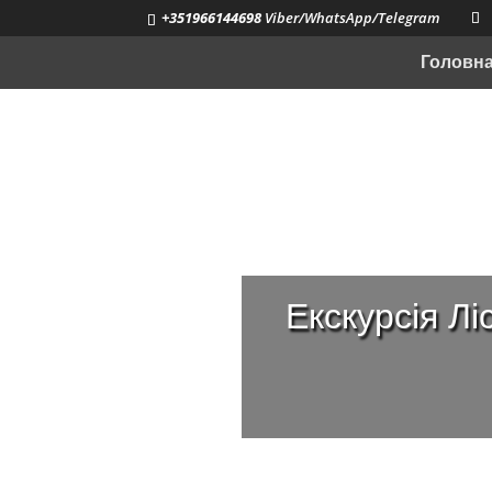
+351966144698
Viber/WhatsApp/Telegram
Головн
Екскурсія Лі