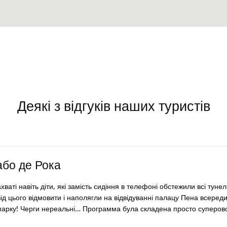
Деякі з відгуків наших туристів
або де Рока
ваті навіть діти, які замість сидіння в телефоні обстежили всі туне
д цього відмовити і наполягли на відвідуванні палацу Пена всеред
парку! Черги нереальні… Программа була складена просто суперово 