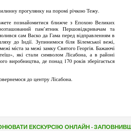
илинну прогулянку на поромі річкою Тежу.
ожете познайомитися ближче з Епохою Великих
 розташований пам’ятник Першовідкривачам та
молився сам Васко да Гама перед відправленням в
ляху до Індії. Зупинимося біля Білемської вежі,
ежі міста за межі замку Святого Георгія. Бажаючі
теїш», які стали символом Лісабона, а в районі
ого виробництва, де понад 170 років зберігається
овернемося до центру Лісабона.
ОНЮВАТИ ЕКСКУРСІЮ ОНЛАЙН - ЗАПОВНИВ