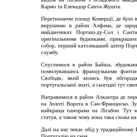
Кармо та Елевадор Санта-Жушта.
Перетинаючи площу Комерції, де було в
вирушимо в район Алфама, де зарод
майданчиках Порташ-ду-Сол і Сант
оригінальними будинками, прикраше
собор, перший католицький центр Португ
службу.
Спустимося в район Байша, збудовани
помилувавшись французькими фонтан
Свободи, який колись був обгород
португальської знаті, а сьогодні тут ся
Направимося в район Алкантра де пере
на Золоті Ворота в Сан-Франциско. Зу
найкраща панорама на Лісабон. Тут м
статуя, а також чому вона така схожа на
Далі на нас чекає обід у традиційному 
Португалію на смак.