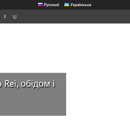
Русский
Українська
Rei, обідом і